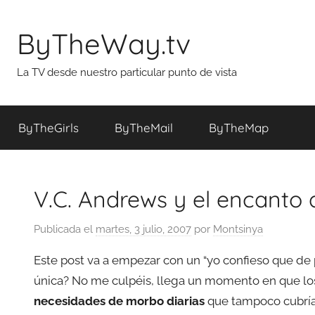
Saltar
al
ByTheWay.tv
contenido
La TV desde nuestro particular punto de vista
ByTheGirls
ByTheMail
ByTheMap
V.C. Andrews y el encanto
Publicada el
martes, 3 julio, 2007
por
Montsinya
Este post va a empezar con un “yo confieso que de
única? No me culpéis, llega un momento en que los 
necesidades de morbo diarias
que tampoco cubrían