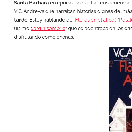
Santa Barbara
en época escolar. La consecuencia,
V.C. Andrews que narraban historias dignas del má
tarde
. Estoy hablando de “
Flores en el ático
”, “
Pétal
último “
Jardín sombrío
” que se adentraba en los oríg
disfrutando como enanas.