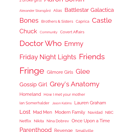
2 broke girls
Battlestar Galactica
Alias
Alexander Skarsgård
Castle
Bones
Brothers & Sisters
Caprica
Chuck
Covert Affairs
Community
Doctor Who
Emmy
Friends
Friday Night Lights
Fringe
Glee
Gilmore Girls
Grey's Anatomy
Gossip Girl
Homeland
How I met your mother
Lauren Graham
Ian Somerhalder
Jason Katims
Lost
Mad Men
Modern Family
Navidad
NBC
Once Upon a Time
Netflix
Nikita
Nina Dobrev
Parenthood
Revenge
Smallville