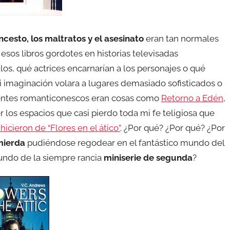
incesto, los maltratos y el asesinato
eran tan normales
 esos libros gordotes en historias televisadas
s, qué actrices encarnarían a los personajes o qué
imaginación volara a lugares demasiado sofisticados o
rentes romanticonescos eran cosas como
Retorno a Edén
,
 los espacios que casi pierdo toda mi fe teligiosa que
icieron de “Flores en el ático”
. ¿Por qué? ¿Por qué? ¿Por
mierda
pudiéndose regodear en el fantástico mundo del
mundo de la siempre rancia
miniserie de segunda
?