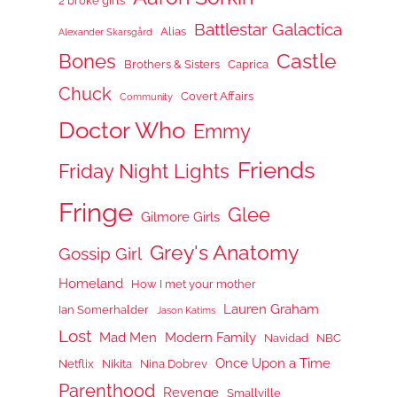
2 broke girls
Battlestar Galactica
Alias
Alexander Skarsgård
Castle
Bones
Brothers & Sisters
Caprica
Chuck
Covert Affairs
Community
Doctor Who
Emmy
Friends
Friday Night Lights
Fringe
Glee
Gilmore Girls
Grey's Anatomy
Gossip Girl
Homeland
How I met your mother
Lauren Graham
Ian Somerhalder
Jason Katims
Lost
Mad Men
Modern Family
Navidad
NBC
Once Upon a Time
Netflix
Nikita
Nina Dobrev
Parenthood
Revenge
Smallville