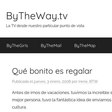
Saltar
al
ByTheWay.tv
contenido
La TV desde nuestro particular punto de vista
ByTheGirls
ByTheMail
ByTheMap
Qué bonito es regalar
Publicada el
jueves, 3 enero, 2008
por
Irene, BTW
Antes de irnos de vacaciones, tuvimos la increíble 
mejor persona, tuvo la fantástica idea de enviarnos
cultura.