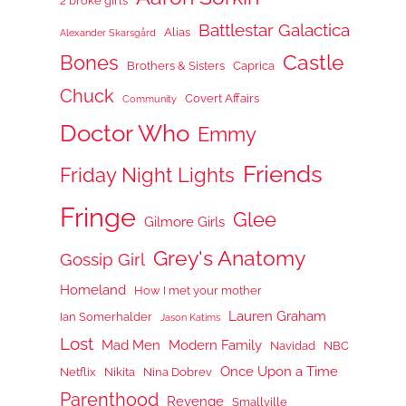
2 broke girls
Battlestar Galactica
Alias
Alexander Skarsgård
Castle
Bones
Brothers & Sisters
Caprica
Chuck
Covert Affairs
Community
Doctor Who
Emmy
Friends
Friday Night Lights
Fringe
Glee
Gilmore Girls
Grey's Anatomy
Gossip Girl
Homeland
How I met your mother
Lauren Graham
Ian Somerhalder
Jason Katims
Lost
Mad Men
Modern Family
Navidad
NBC
Once Upon a Time
Netflix
Nikita
Nina Dobrev
Parenthood
Revenge
Smallville