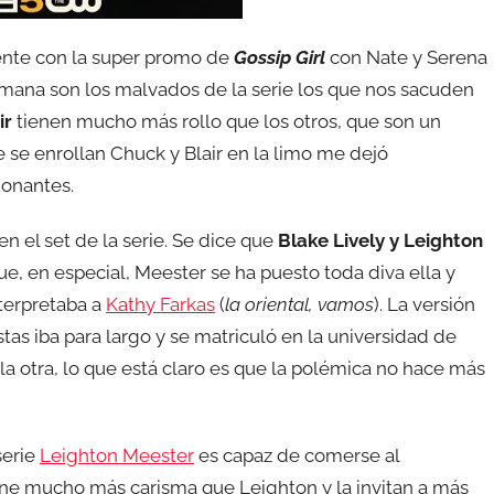
ente con la super promo de
Gossip Girl
con Nate y Serena
emana son los malvados de la serie los que nos sacuden
ir
tienen mucho más rollo que los otros, que son un
 se enrollan Chuck y Blair en la limo me dejó
ionantes.
n el set de la serie. Se dice que
Blake Lively y Leighton
e, en especial, Meester se ha puesto toda diva ella y
terpretaba a
Kathy Farkas
(
la oriental, vamos
). La versión
stas iba para largo y se matriculó en la universidad de
la otra, lo que está claro es que la polémica no hace más
serie
Leighton Meester
es capaz de comerse al
tiene mucho más carisma que Leighton y la invitan a más