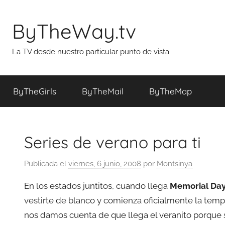
Saltar
al
ByTheWay.tv
contenido
La TV desde nuestro particular punto de vista
ByTheGirls
ByTheMail
ByTheMap
Series de verano para ti
Publicada el
viernes, 6 junio, 2008
por
Montsinya
En los estados juntitos, cuando llega
Memorial Da
vestirte de blanco y comienza oficialmente la tempo
nos damos cuenta de que llega el veranito porque 