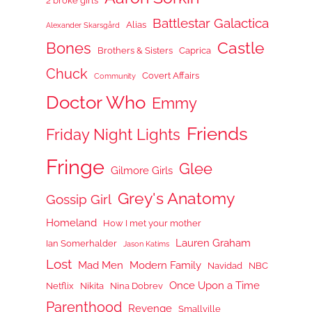
2 broke girls
Battlestar Galactica
Alias
Alexander Skarsgård
Castle
Bones
Brothers & Sisters
Caprica
Chuck
Covert Affairs
Community
Doctor Who
Emmy
Friends
Friday Night Lights
Fringe
Glee
Gilmore Girls
Grey's Anatomy
Gossip Girl
Homeland
How I met your mother
Lauren Graham
Ian Somerhalder
Jason Katims
Lost
Mad Men
Modern Family
Navidad
NBC
Once Upon a Time
Netflix
Nikita
Nina Dobrev
Parenthood
Revenge
Smallville