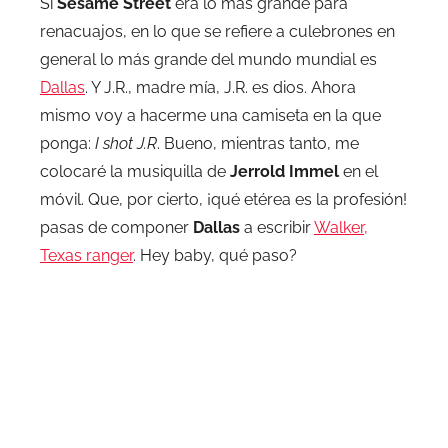
Si
Sesame Street
era lo más grande para
renacuajos, en lo que se refiere a culebrones en
general lo más grande del mundo mundial es
Dallas
. Y J.R., madre mía, J.R. es dios. Ahora
mismo voy a hacerme una camiseta en la que
ponga:
I shot J.R
. Bueno, mientras tanto, me
colocaré la musiquilla de
Jerrold Immel
en el
móvil. Que, por cierto, ¡qué etérea es la profesión!
pasas de componer
Dallas
a escribir
Walker,
Texas ranger
. Hey baby, qué paso?