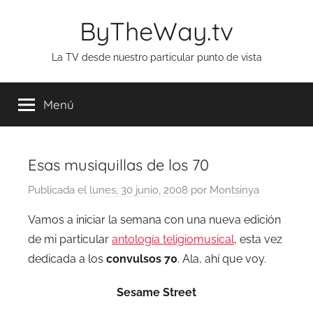
Saltar
ByTheWay.tv
al
contenido
La TV desde nuestro particular punto de vista
Menú
Esas musiquillas de los 70
Publicada el
lunes, 30 junio, 2008
por
Montsinya
Vamos a iniciar la semana con una nueva edición
de mi particular
antología teligiomusical
, esta vez
dedicada a los
convulsos 70
. Ala, ahí que voy.
Sesame Street