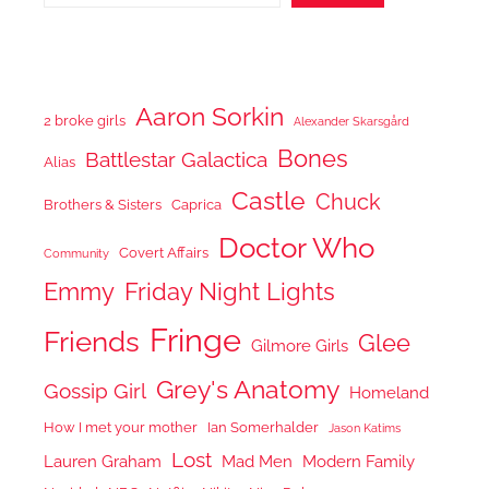
Aaron Sorkin
2 broke girls
Alexander Skarsgård
Bones
Battlestar Galactica
Alias
Castle
Chuck
Brothers & Sisters
Caprica
Doctor Who
Covert Affairs
Community
Emmy
Friday Night Lights
Fringe
Friends
Glee
Gilmore Girls
Grey's Anatomy
Gossip Girl
Homeland
How I met your mother
Ian Somerhalder
Jason Katims
Lost
Lauren Graham
Mad Men
Modern Family