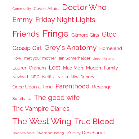
Doctor Who
Covert Affairs
Community
Emmy
Friday Night Lights
Fringe
Friends
Glee
Gilmore Girls
Grey's Anatomy
Gossip Girl
Homeland
How I met your mother
Ian Somerhalder
Jason Katims
Lost
Lauren Graham
Mad Men
Modern Family
Navidad
NBC
Netflix
Nikita
Nina Dobrev
Parenthood
Once Upon a Time
Revenge
The good wife
Smallville
The Vampire Diaries
The West Wing
True Blood
Zooey Deschanel
Warehouse 13
Veronica Mars