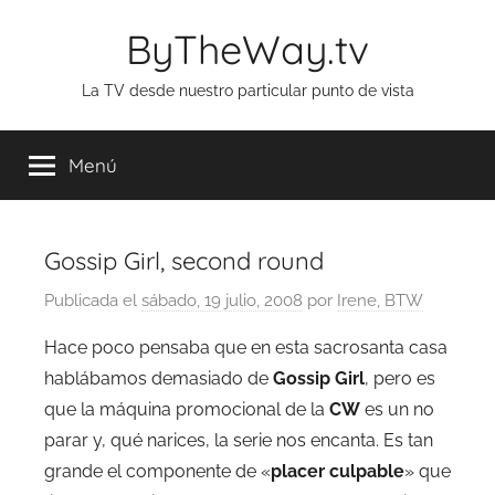
Saltar
ByTheWay.tv
al
contenido
La TV desde nuestro particular punto de vista
Menú
Gossip Girl, second round
Publicada el
sábado, 19 julio, 2008
por
Irene, BTW
Hace poco pensaba que en esta sacrosanta casa
hablábamos demasiado de
Gossip Girl
, pero es
que la máquina promocional de la
CW
es un no
parar y, qué narices, la serie nos encanta. Es tan
grande el componente de «
placer culpable
» que