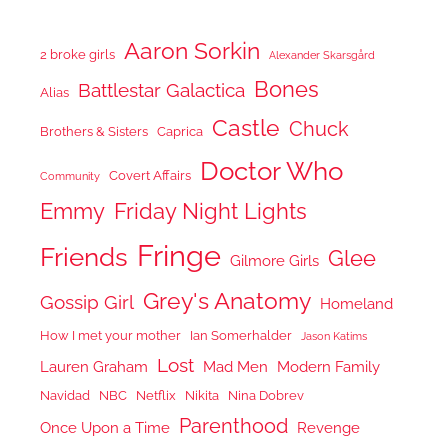
Aaron Sorkin
2 broke girls
Alexander Skarsgård
Bones
Battlestar Galactica
Alias
Castle
Chuck
Brothers & Sisters
Caprica
Doctor Who
Covert Affairs
Community
Emmy
Friday Night Lights
Fringe
Friends
Glee
Gilmore Girls
Grey's Anatomy
Gossip Girl
Homeland
How I met your mother
Ian Somerhalder
Jason Katims
Lost
Lauren Graham
Mad Men
Modern Family
Navidad
NBC
Netflix
Nikita
Nina Dobrev
Parenthood
Once Upon a Time
Revenge