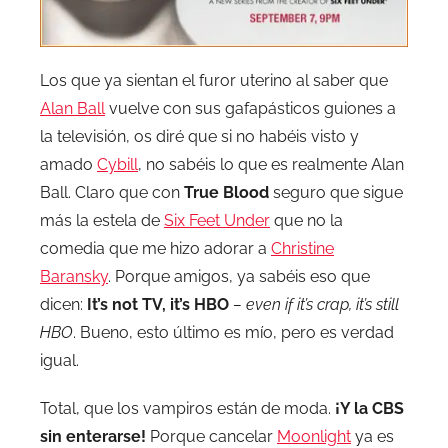
Los que ya sientan el furor uterino al saber que
Alan Ball
vuelve con sus gafapásticos guiones a
la televisión, os diré que si no habéis visto y
amado
Cybill
, no sabéis lo que es realmente Alan
Ball. Claro que con
True Blood
seguro que sigue
más la estela de
Six Feet Under
que no la
comedia que me hizo adorar a
Christine
Baransky
. Porque amigos, ya sabéis eso que
dicen:
It’s not TV, it’s HBO
– even if it’s crap, it’s still
HBO
. Bueno, esto último es mío, pero es verdad
igual.
Total, que los vampiros están de moda.
¡Y la CBS
sin enterarse!
Porque cancelar
Moonlight
ya es