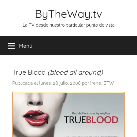
Saltar
ByTheWay.tv
al
contenido
La TV desde nuestro particular punto de vista
Menú
True Blood
(blood all around)
Publicada el
lunes, 28 julio, 2008
por
Irene, BTW