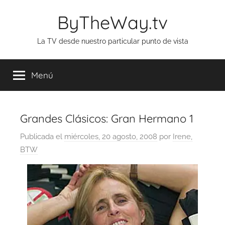
Saltar
ByTheWay.tv
al
contenido
La TV desde nuestro particular punto de vista
Menú
Grandes Clásicos: Gran Hermano 1
Publicada el
miércoles, 20 agosto, 2008
por
Irene,
BTW