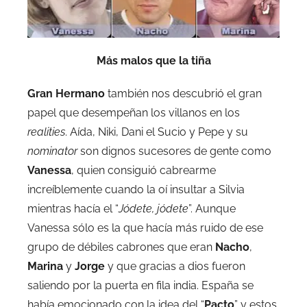
Más malos que la tiña
Gran Hermano
también nos descubrió el gran
papel que desempeñan los villanos en los
realities
. Aída, Niki, Dani el Sucio y Pepe y su
nominator
son dignos sucesores de gente como
Vanessa
, quien consiguió cabrearme
increíblemente cuando la oí insultar a Silvia
mientras hacía el “
Jódete, jódete
”. Aunque
Vanessa sólo es la que hacía más ruido de ese
grupo de débiles cabrones que eran
Nacho
,
Marina
y
Jorge
y que gracias a dios fueron
saliendo por la puerta en fila india. España se
había emocionado con la idea del “
Pacto
” y estos