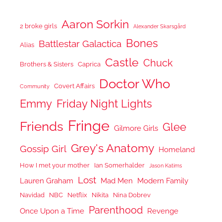
Aaron Sorkin
2 broke girls
Alexander Skarsgård
Bones
Battlestar Galactica
Alias
Castle
Chuck
Brothers & Sisters
Caprica
Doctor Who
Covert Affairs
Community
Emmy
Friday Night Lights
Fringe
Friends
Glee
Gilmore Girls
Grey's Anatomy
Gossip Girl
Homeland
How I met your mother
Ian Somerhalder
Jason Katims
Lost
Lauren Graham
Mad Men
Modern Family
Navidad
NBC
Netflix
Nikita
Nina Dobrev
Parenthood
Once Upon a Time
Revenge