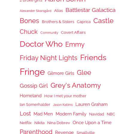
2 broke girls
Battlestar Galactica
Alias
Alexander Skarsgård
Castle
Bones
Brothers & Sisters
Caprica
Chuck
Covert Affairs
Community
Doctor Who
Emmy
Friends
Friday Night Lights
Fringe
Glee
Gilmore Girls
Grey's Anatomy
Gossip Girl
Homeland
How I met your mother
Lauren Graham
Ian Somerhalder
Jason Katims
Lost
Mad Men
Modern Family
Navidad
NBC
Once Upon a Time
Netflix
Nikita
Nina Dobrev
Parenthood
Revenge
Smallville