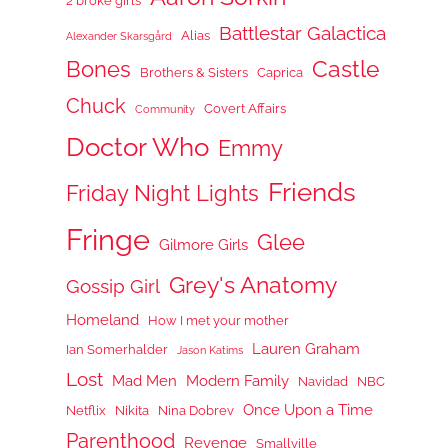
2 broke girls
Battlestar Galactica
Alias
Alexander Skarsgård
Castle
Bones
Brothers & Sisters
Caprica
Chuck
Covert Affairs
Community
Doctor Who
Emmy
Friends
Friday Night Lights
Fringe
Glee
Gilmore Girls
Grey's Anatomy
Gossip Girl
Homeland
How I met your mother
Lauren Graham
Ian Somerhalder
Jason Katims
Lost
Mad Men
Modern Family
Navidad
NBC
Once Upon a Time
Netflix
Nikita
Nina Dobrev
Parenthood
Revenge
Smallville