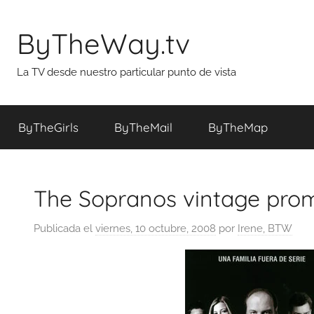
Saltar
al
ByTheWay.tv
contenido
La TV desde nuestro particular punto de vista
ByTheGirls
ByTheMail
ByTheMap
The Sopranos vintage pro
Publicada el
viernes, 10 octubre, 2008
por
Irene, BTW