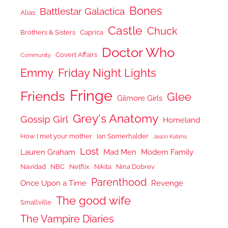
Bones
Battlestar Galactica
Alias
Castle
Chuck
Brothers & Sisters
Caprica
Doctor Who
Covert Affairs
Community
Emmy
Friday Night Lights
Fringe
Friends
Glee
Gilmore Girls
Grey's Anatomy
Gossip Girl
Homeland
How I met your mother
Ian Somerhalder
Jason Katims
Lost
Lauren Graham
Mad Men
Modern Family
Navidad
NBC
Netflix
Nikita
Nina Dobrev
Parenthood
Once Upon a Time
Revenge
The good wife
Smallville
The Vampire Diaries