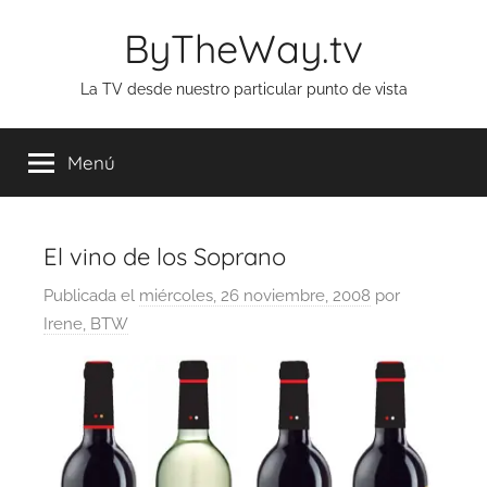
Saltar
ByTheWay.tv
al
contenido
La TV desde nuestro particular punto de vista
Menú
El vino de los Soprano
Publicada el
miércoles, 26 noviembre, 2008
por
Irene, BTW