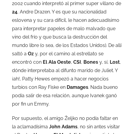
2002 cuando interpretó al primer super villano de
24
, Andre Drazen. Y es que su nacionalidad
eslovena y su cara difícil, le hacen adecuadísimo
para interpretar papeles de malo malvado que
vino del frío y que busca la destrucción del
mundo libre (o sea, de los Estados Unidos). De allí
saltó a
Oz
y, por el camino al estrellato se
encontró con
El Ala Oeste
,
CSI
,
Bones
y, sí,
Lost
,
dónde interpretaba al difunto marido de Juliet. Y
¡ah!, Patty Hewes empezó a hacer negocios
turbios con Ray Fiske en
Damages
. Nada bueno
podía salir de esa relación, aunque Ivanek ganó
por fin un Emmy.
Por supuesto, el amigo Željko no podía faltar en
la aclamadísima
John Adams
, no sin antes visitar