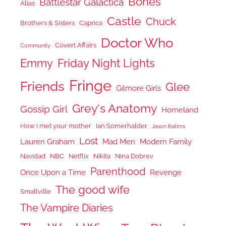
Bones
Battlestar Galactica
Alias
Castle
Chuck
Brothers & Sisters
Caprica
Doctor Who
Covert Affairs
Community
Emmy
Friday Night Lights
Fringe
Friends
Glee
Gilmore Girls
Grey's Anatomy
Gossip Girl
Homeland
How I met your mother
Ian Somerhalder
Jason Katims
Lost
Lauren Graham
Mad Men
Modern Family
Navidad
NBC
Netflix
Nikita
Nina Dobrev
Parenthood
Once Upon a Time
Revenge
The good wife
Smallville
The Vampire Diaries