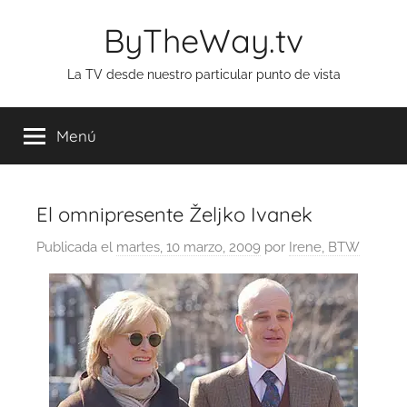
Saltar
ByTheWay.tv
al
contenido
La TV desde nuestro particular punto de vista
Menú
El omnipresente Željko Ivanek
Publicada el
martes, 10 marzo, 2009
por
Irene, BTW