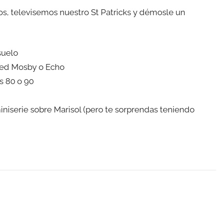
os, televisemos nuestro St Patricks y démosle un
suelo
Ted Mosby o Echo
s 80 o 90
niserie sobre Marisol (pero te sorprendas teniendo