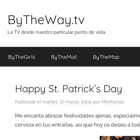
Saltar
al
ByTheWay.tv
contenido
La TV desde nuestro particular punto de vista
ByTheGirls
ByTheMail
ByTheMap
Happy St. Patrick’s Day
Publicada el
martes, 17 marzo, 2009
por
Montsinya
Me encanta abrazar festividades ajenas, especialm
cerveza en tus entrañas, así que hoy os deseo a t