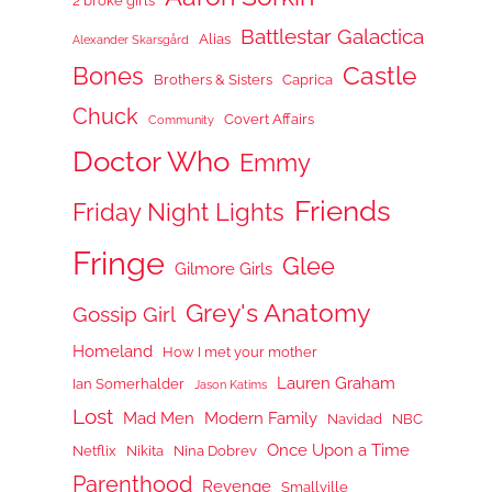
2 broke girls
Battlestar Galactica
Alias
Alexander Skarsgård
Castle
Bones
Brothers & Sisters
Caprica
Chuck
Covert Affairs
Community
Doctor Who
Emmy
Friends
Friday Night Lights
Fringe
Glee
Gilmore Girls
Grey's Anatomy
Gossip Girl
Homeland
How I met your mother
Lauren Graham
Ian Somerhalder
Jason Katims
Lost
Mad Men
Modern Family
Navidad
NBC
Once Upon a Time
Netflix
Nikita
Nina Dobrev
Parenthood
Revenge
Smallville