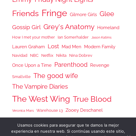
Fringe
Friends
Glee
Gilmore Girls
Grey's Anatomy
Gossip Girl
Homeland
How I met your mother
Ian Somerhalder
Jason Katims
Lost
Lauren Graham
Mad Men
Modern Family
Navidad
NBC
Netflix
Nikita
Nina Dobrev
Parenthood
Once Upon a Time
Revenge
The good wife
Smallville
The Vampire Diaries
The West Wing
True Blood
Zooey Deschanel
Warehouse 13
Veronica Mars
Usamos cookies para asegurar que te damos la mejor
experiencia en nuestra web. Si continúas usando este sitio,