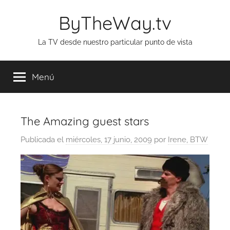
Saltar
ByTheWay.tv
al
contenido
La TV desde nuestro particular punto de vista
Menú
The Amazing guest stars
Publicada el
miércoles, 17 junio, 2009
por
Irene, BTW