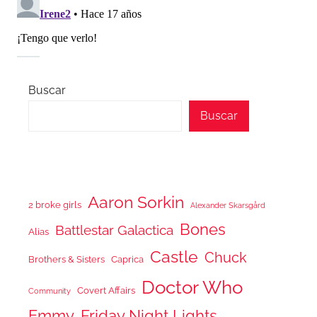
Buscar
Buscar
Aaron Sorkin
2 broke girls
Alexander Skarsgård
Bones
Battlestar Galactica
Alias
Castle
Chuck
Brothers & Sisters
Caprica
Doctor Who
Covert Affairs
Community
Emmy
Friday Night Lights