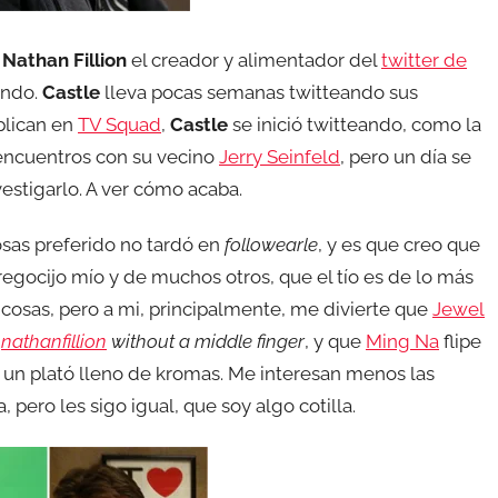
s
Nathan Fillion
el creador y alimentador del
twitter de
rando.
Castle
lleva pocas semanas twitteando sus
plican en
TV Squad
,
Castle
se inició twitteando, como la
 encuentros con su vecino
Jerry Seinfeld
, pero un día se
vestigarlo. A ver cómo acaba.
osas preferido no tardó en
followearle
, y es que creo que
 regocijo mío y de muchos otros, que el tío es de lo más
s cosas, pero a mi, principalmente, me divierte que
Jewel
@
nathanfillion
without a middle finger
, y que
Ming Na
flipe
un plató lleno de kromas. Me interesan menos las
 pero les sigo igual, que soy algo cotilla.