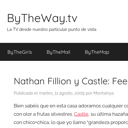
Saltar
al
ByTheWay.tv
contenido
La TV desde nuestro particular punto de vista
ByTheGirls
ByTheMail
ByTheMap
Nathan Fillion y Castle: Fee
Publicada el
martes, 11 agosto, 2009
por
Montsinya
Bien sabéis que en esta casa adoramos cualquier 
con olor a frutas silvestres.
Castle
, su última hazañ
con chico+chica, lo que yo llamo “grandeza proporc