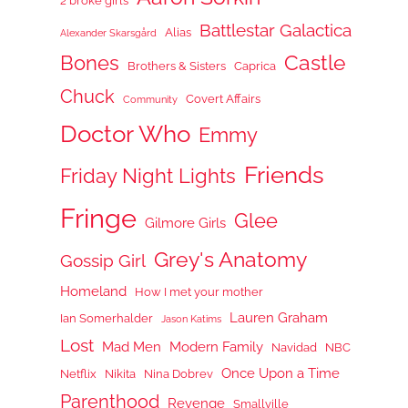
2 broke girls
Battlestar Galactica
Alias
Alexander Skarsgård
Castle
Bones
Brothers & Sisters
Caprica
Chuck
Covert Affairs
Community
Doctor Who
Emmy
Friends
Friday Night Lights
Fringe
Glee
Gilmore Girls
Grey's Anatomy
Gossip Girl
Homeland
How I met your mother
Lauren Graham
Ian Somerhalder
Jason Katims
Lost
Mad Men
Modern Family
Navidad
NBC
Once Upon a Time
Netflix
Nikita
Nina Dobrev
Parenthood
Revenge
Smallville