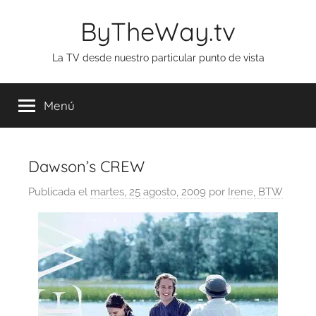
Saltar
ByTheWay.tv
al
contenido
La TV desde nuestro particular punto de vista
Menú
Dawson’s CREW
Publicada el
martes, 25 agosto, 2009
por
Irene, BTW