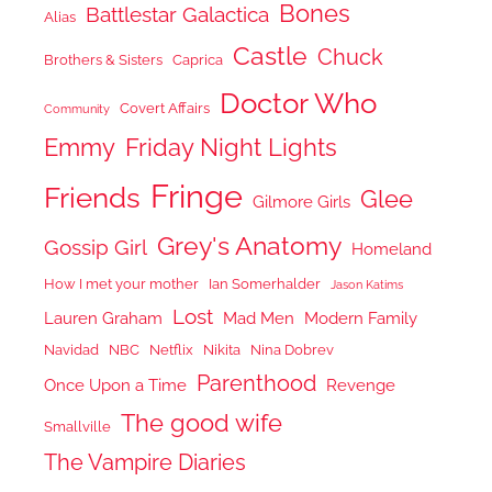
Bones
Battlestar Galactica
Alias
Castle
Chuck
Brothers & Sisters
Caprica
Doctor Who
Covert Affairs
Community
Emmy
Friday Night Lights
Fringe
Friends
Glee
Gilmore Girls
Grey's Anatomy
Gossip Girl
Homeland
How I met your mother
Ian Somerhalder
Jason Katims
Lost
Lauren Graham
Mad Men
Modern Family
Navidad
NBC
Netflix
Nikita
Nina Dobrev
Parenthood
Once Upon a Time
Revenge
The good wife
Smallville
The Vampire Diaries