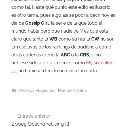
como tal. Hasta qué punto este éxito es ilusorio,
es otro tema, pues algo así se podría decir hoy en
día de
Gossip Girl
, la serie de la que todo el
mundo habla pero que nadie ve. Y es que está
claro que tanto la
WB
como su hija la
CW
no son
tan esclavas de los rankings de audiencia como
otras cadenas como la
ABC
o la
CBS
, si no
hubiese sido así, quizá series como
My so-called
life
no hubiesen tenido una vida tan corta.
Promos Pirulachas
,
Tele de Antaño
Navegación
Entrada anterior
de
Zooey Deschanel, sing it!