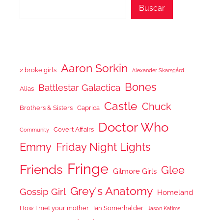
Buscar
Aaron Sorkin
2 broke girls
Alexander Skarsgård
Bones
Battlestar Galactica
Alias
Castle
Chuck
Brothers & Sisters
Caprica
Doctor Who
Covert Affairs
Community
Emmy
Friday Night Lights
Fringe
Friends
Glee
Gilmore Girls
Grey's Anatomy
Gossip Girl
Homeland
How I met your mother
Ian Somerhalder
Jason Katims