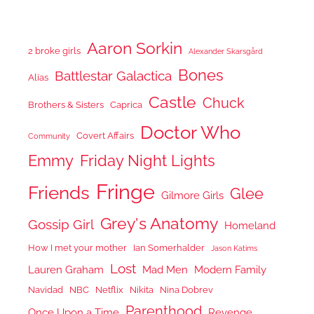
Aaron Sorkin
2 broke girls
Alexander Skarsgård
Bones
Battlestar Galactica
Alias
Castle
Chuck
Brothers & Sisters
Caprica
Doctor Who
Covert Affairs
Community
Emmy
Friday Night Lights
Fringe
Friends
Glee
Gilmore Girls
Grey's Anatomy
Gossip Girl
Homeland
How I met your mother
Ian Somerhalder
Jason Katims
Lost
Lauren Graham
Mad Men
Modern Family
Navidad
NBC
Netflix
Nikita
Nina Dobrev
Parenthood
Once Upon a Time
Revenge