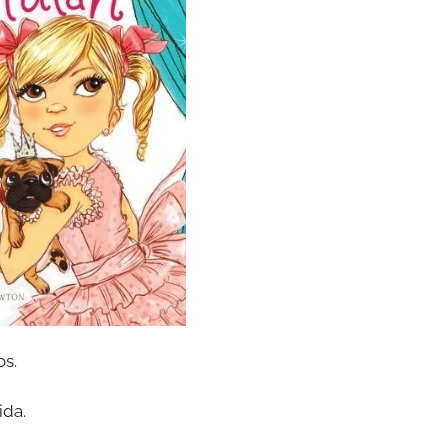
os.
ida.