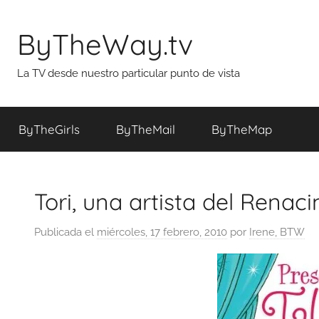
Saltar
al
ByTheWay.tv
contenido
La TV desde nuestro particular punto de vista
ByTheGirls
ByTheMail
ByTheMap
Tori, una artista del Renac
Publicada el
miércoles, 17 febrero, 2010
por
Irene, BTW