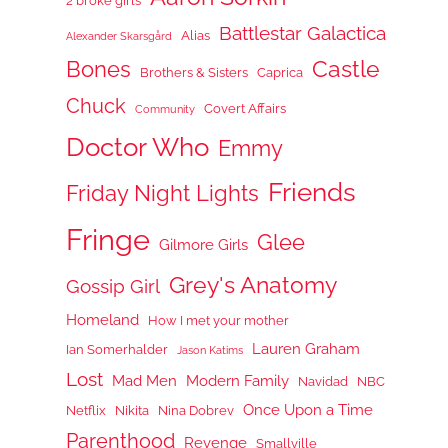
2 broke girls
Battlestar Galactica
Alias
Alexander Skarsgård
Castle
Bones
Brothers & Sisters
Caprica
Chuck
Covert Affairs
Community
Doctor Who
Emmy
Friends
Friday Night Lights
Fringe
Glee
Gilmore Girls
Grey's Anatomy
Gossip Girl
Homeland
How I met your mother
Lauren Graham
Ian Somerhalder
Jason Katims
Lost
Mad Men
Modern Family
Navidad
NBC
Once Upon a Time
Netflix
Nikita
Nina Dobrev
Parenthood
Revenge
Smallville