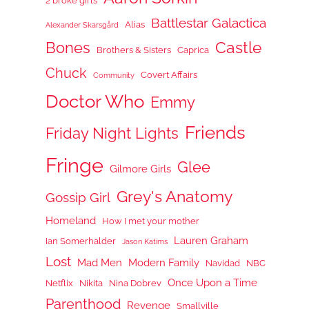
2 broke girls
Battlestar Galactica
Alias
Alexander Skarsgård
Castle
Bones
Brothers & Sisters
Caprica
Chuck
Covert Affairs
Community
Doctor Who
Emmy
Friends
Friday Night Lights
Fringe
Glee
Gilmore Girls
Grey's Anatomy
Gossip Girl
Homeland
How I met your mother
Lauren Graham
Ian Somerhalder
Jason Katims
Lost
Mad Men
Modern Family
Navidad
NBC
Once Upon a Time
Netflix
Nikita
Nina Dobrev
Parenthood
Revenge
Smallville