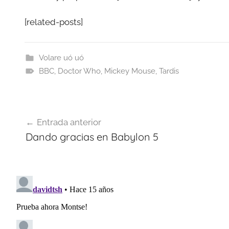
[related-posts]
Volare uó uó
BBC
,
Doctor Who
,
Mickey Mouse
,
Tardis
Navegación
Entrada anterior
de
Dando gracias en Babylon 5
entradas