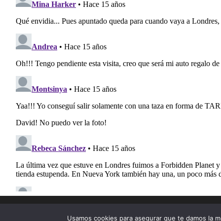
Tema para WordPress: Donovan de ThemeZee.
Usamos cookies para asegurar que te damos la me