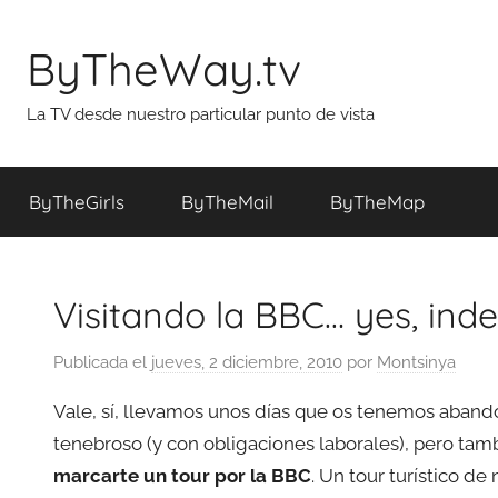
Saltar
al
ByTheWay.tv
contenido
La TV desde nuestro particular punto de vista
ByTheGirls
ByTheMail
ByTheMap
Visitando la BBC… yes, inde
Publicada el
jueves, 2 diciembre, 2010
por
Montsinya
Vale, sí, llevamos unos días que os tenemos aband
tenebroso (y con obligaciones laborales), pero tam
marcarte un tour por la BBC
. Un tour turístico d