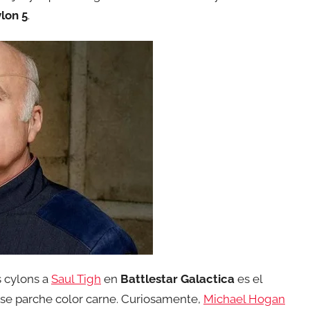
lon 5
.
os cylons a
Saul Tigh
en
Battlestar Galactica
es el
ese parche color carne. Curiosamente,
Michael Hogan