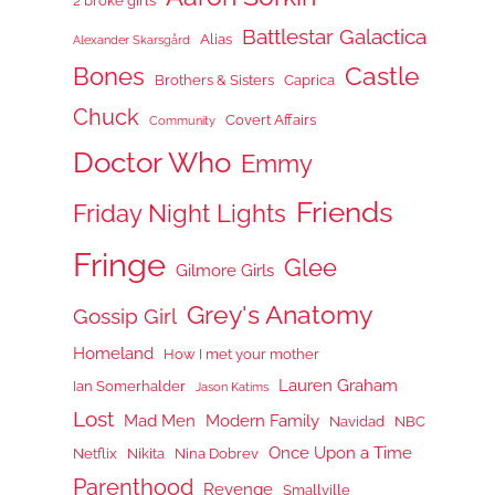
2 broke girls
Battlestar Galactica
Alias
Alexander Skarsgård
Castle
Bones
Brothers & Sisters
Caprica
Chuck
Covert Affairs
Community
Doctor Who
Emmy
Friends
Friday Night Lights
Fringe
Glee
Gilmore Girls
Grey's Anatomy
Gossip Girl
Homeland
How I met your mother
Lauren Graham
Ian Somerhalder
Jason Katims
Lost
Mad Men
Modern Family
Navidad
NBC
Once Upon a Time
Netflix
Nikita
Nina Dobrev
Parenthood
Revenge
Smallville