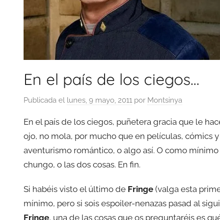
En el país de los ciegos…
Publicada el
lunes, 9 mayo, 2011
por
Montsinya
En el país de los ciegos, puñetera gracia que le hac
ojo, no mola, por mucho que en películas, cómics 
aventurismo romántico, o algo así. O como mínimo 
chungo, o las dos cosas. En fin.
Si habéis visto el último de
Fringe
(valga esta prime
mínimo, pero si sois espoiler-nenazas pasad al sigui
Fringe
, una de las cosas que os preguntaréis es q