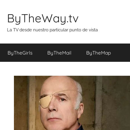
Saltar
al
ByTheWay.tv
contenido
La TV desde nuestro particular punto de vista
ByTheGirls
ByTheMail
ByTheMap