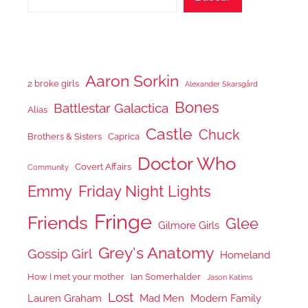
Aaron Sorkin
2 broke girls
Alexander Skarsgård
Bones
Battlestar Galactica
Alias
Castle
Chuck
Brothers & Sisters
Caprica
Doctor Who
Covert Affairs
Community
Emmy
Friday Night Lights
Fringe
Friends
Glee
Gilmore Girls
Grey's Anatomy
Gossip Girl
Homeland
How I met your mother
Ian Somerhalder
Jason Katims
Lost
Lauren Graham
Mad Men
Modern Family