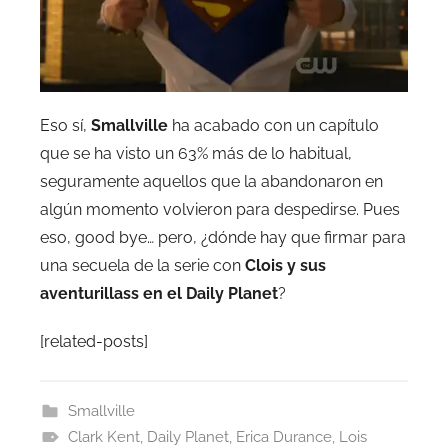
Eso sí,
Smallville
ha acabado con un capítulo
que se ha visto un 63% más de lo habitual,
seguramente aquellos que la abandonaron en
algún momento volvieron para despedirse. Pues
eso, good bye… pero, ¿dónde hay que firmar para
una secuela de la serie con
Clois y sus
aventurillass en el Daily Planet
?
[related-posts]
Smallville
Clark Kent
,
Daily Planet
,
Erica Durance
,
Lois