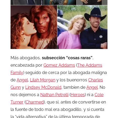
Más abogados,
subsección “cosas raras”
,
encabezada por
Gomez Addams
(
The Addams
Family
) seguido de cerca por la abogada maligna
de
Angel
,
Lilah Morgan
y los buenorros
Charles
Gunn
y
Lindsey McDonald
, tambien de
Angel
. No
nos dejemos a
Nathan Petrelli
(
Heroes
) ni a
Cole
Turner
(
Charmed
), que sí, antes de convertirse en
la fuente de todo mal era abogadillo, y si cuenta
la “vida alternativa” de la última temporada de