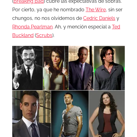
(
Breaking Bad
) cubre las expectativas de sobras.
Por cierto, ya que he nombrado
The Wire
, sin ser
chungos, no nos olvidemos de
Cedric Daniels
y
Rhonda Pearlman
. Ah, y mención especial a
Ted
Buckland
(
Scrubs
).