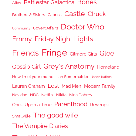
Bones
Battlestar Galactica
Alias
Castle
Chuck
Brothers & Sisters
Caprica
Doctor Who
Covert Affairs
Community
Emmy
Friday Night Lights
Fringe
Friends
Glee
Gilmore Girls
Grey's Anatomy
Gossip Girl
Homeland
How I met your mother
Ian Somerhalder
Jason Katims
Lost
Lauren Graham
Mad Men
Modern Family
Navidad
NBC
Netflix
Nikita
Nina Dobrev
Parenthood
Once Upon a Time
Revenge
The good wife
Smallville
The Vampire Diaries