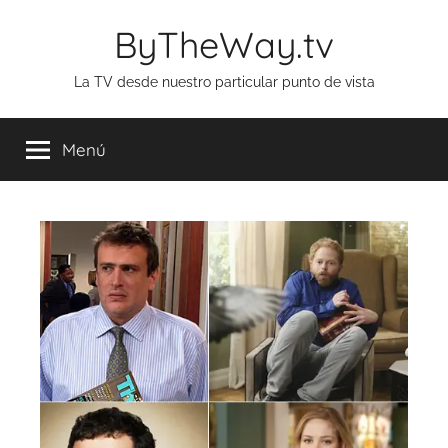
Saltar
ByTheWay.tv
al
contenido
La TV desde nuestro particular punto de vista
Menú