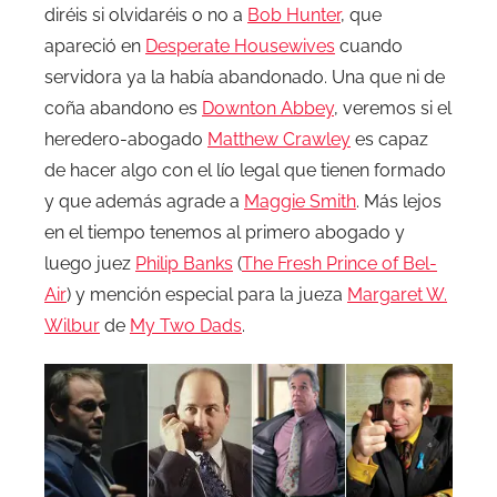
diréis si olvidaréis o no a
Bob Hunter
, que
apareció en
Desperate Housewives
cuando
servidora ya la había abandonado. Una que ni de
coña abandono es
Downton Abbey
, veremos si el
heredero-abogado
Matthew Crawley
es capaz
de hacer algo con el lío legal que tienen formado
y que además agrade a
Maggie Smith
. Más lejos
en el tiempo tenemos al primero abogado y
luego juez
Philip Banks
(
The Fresh Prince of Bel-
Air
) y mención especial para la jueza
Margaret W.
Wilbur
de
My Two Dads
.