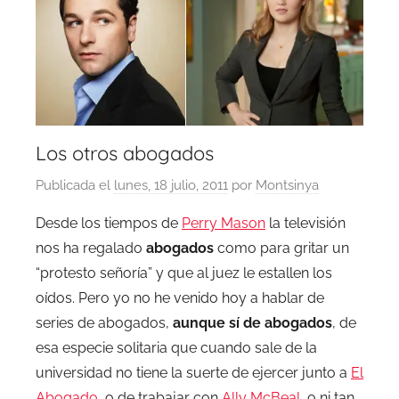
Los otros abogados
Publicada el
lunes, 18 julio, 2011
por
Montsinya
Desde los tiempos de
Perry Mason
la televisión
nos ha regalado
abogados
como para gritar un
“protesto señoría” y que al juez le estallen los
oídos. Pero yo no he venido hoy a hablar de
series de abogados,
aunque sí de abogados
, de
esa especie solitaria que cuando sale de la
universidad no tiene la suerte de ejercer junto a
El
Abogado
, o de trabajar con
Ally McBeal
, o ni tan