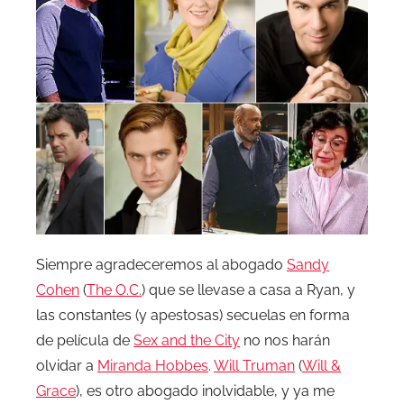
Siempre agradeceremos al abogado
Sandy
Cohen
(
The O.C.
) que se llevase a casa a Ryan, y
las constantes (y apestosas) secuelas en forma
de película de
Sex and the City
no nos harán
olvidar a
Miranda Hobbes
.
Will Truman
(
Will &
Grace
), es otro abogado inolvidable, y ya me