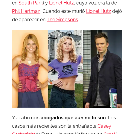
en
South Park
) y
Lionel Hutz
, cuya voz era la de
Phil Hartman
. Cuando éste murió
Lionel Hutz
dejó
de aparecer en
The Simpsons
.
Y acabo con
abogados que aún no lo son
. Los
casos más recientes son la entrañable
Casey