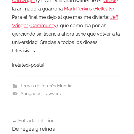
Cartwright
(y Evan, y la gran Katherine en
Greek
),
la animadora guarrona
Marti Perkins
(
Hellcats
).
Para el final me dejo al que más me divierte:
Jeff
Winger
(
Community
), que como iba por ahí
ejerciendo sin licencia ahora tiene que volver a la
universidad. Gracias a todos los dioses
televisivos.
[related-posts]
Temas de Interés Mundial
Abogados
,
Lawyers
Navegación
Entrada anterior
de
De reyes y reinas