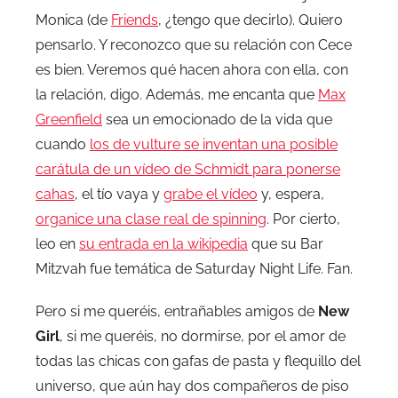
Monica (de
Friends
, ¿tengo que decirlo). Quiero
pensarlo. Y reconozco que su relación con Cece
es bien. Veremos qué hacen ahora con ella, con
la relación, digo. Además, me encanta que
Max
Greenfield
sea un emocionado de la vida que
cuando
los de vulture se inventan una posible
carátula de un vídeo de Schmidt para ponerse
cahas
, el tío vaya y
grabe el vídeo
y, espera,
organice una clase real de spinning
. Por cierto,
leo en
su entrada en la wikipedia
que su Bar
Mitzvah fue temática de Saturday Night Life. Fan.
Pero si me queréis, entrañables amigos de
New
Girl
, si me queréis, no dormirse, por el amor de
todas las chicas con gafas de pasta y flequillo del
universo, que aún hay dos compañeros de piso