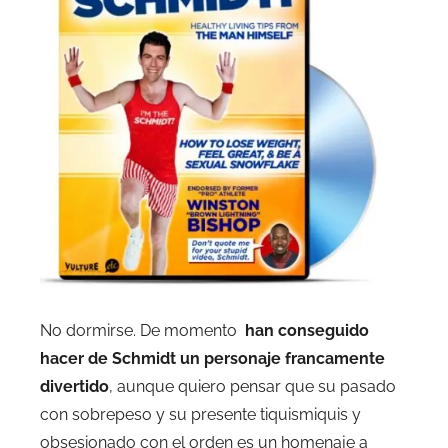
No dormirse. De momento
han conseguido
hacer de Schmidt un personaje francamente
divertido
, aunque quiero pensar que su pasado
con sobrepeso y su presente tiquismiquis y
obsesionado con el orden es un homenaje a