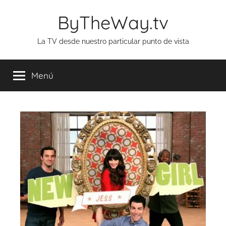
Saltar
ByTheWay.tv
al
contenido
La TV desde nuestro particular punto de vista
Menú