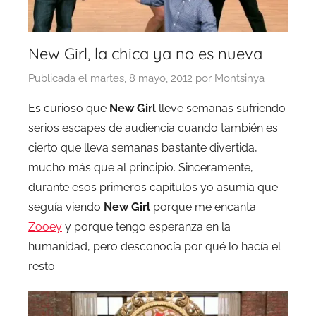
New Girl, la chica ya no es nueva
Publicada el
martes, 8 mayo, 2012
por
Montsinya
Es curioso que
New Girl
lleve semanas sufriendo
serios escapes de audiencia cuando también es
cierto que lleva semanas bastante divertida,
mucho más que al principio. Sinceramente,
durante esos primeros capítulos yo asumía que
seguía viendo
New Girl
porque me encanta
Zooey
y porque tengo esperanza en la
humanidad, pero desconocía por qué lo hacía el
resto.