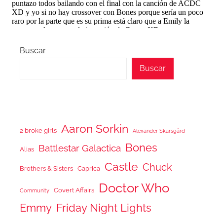
Buscar
Buscar
Aaron Sorkin
2 broke girls
Alexander Skarsgård
Bones
Battlestar Galactica
Alias
Castle
Chuck
Brothers & Sisters
Caprica
Doctor Who
Covert Affairs
Community
Emmy
Friday Night Lights