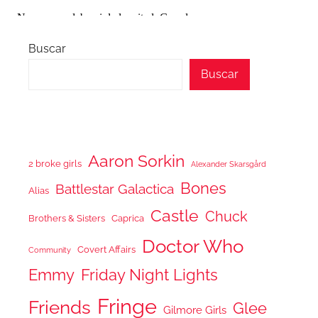
Buscar
Buscar
Aaron Sorkin
2 broke girls
Alexander Skarsgård
Bones
Battlestar Galactica
Alias
Castle
Chuck
Brothers & Sisters
Caprica
Doctor Who
Covert Affairs
Community
Emmy
Friday Night Lights
Fringe
Friends
Glee
Gilmore Girls