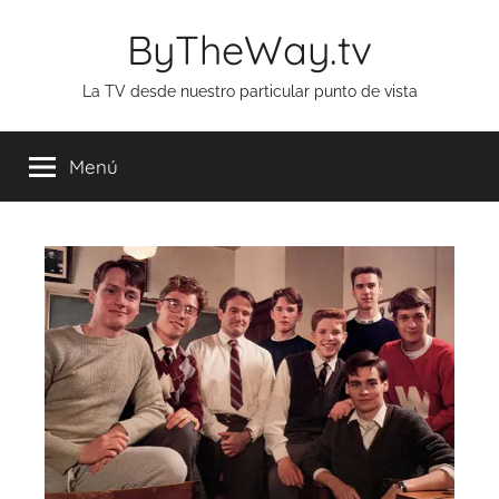
Saltar
ByTheWay.tv
al
contenido
La TV desde nuestro particular punto de vista
Menú