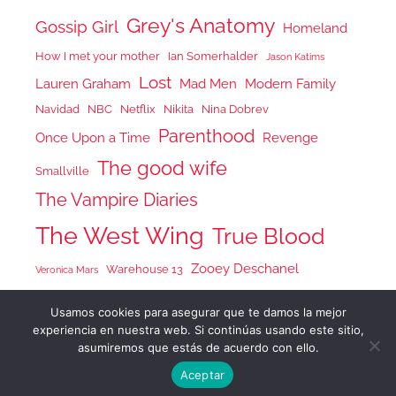
Grey's Anatomy
Gossip Girl
Homeland
How I met your mother
Ian Somerhalder
Jason Katims
Lost
Lauren Graham
Mad Men
Modern Family
Navidad
NBC
Netflix
Nikita
Nina Dobrev
Parenthood
Once Upon a Time
Revenge
The good wife
Smallville
The Vampire Diaries
The West Wing
True Blood
Zooey Deschanel
Warehouse 13
Veronica Mars
Usamos cookies para asegurar que te damos la mejor
experiencia en nuestra web. Si continúas usando este sitio,
asumiremos que estás de acuerdo con ello.
Tema para WordPress: Donovan de ThemeZee.
Aceptar