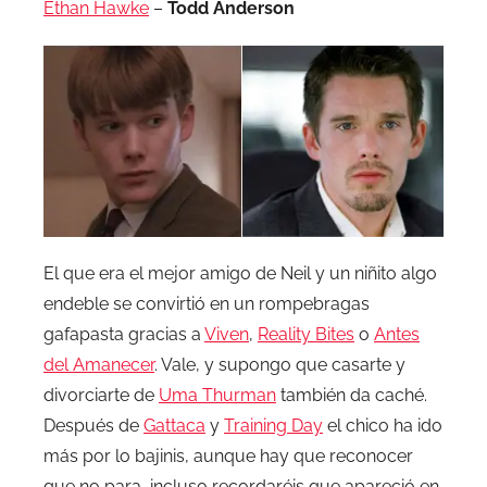
Ethan Hawke
–
Todd Anderson
El que era el mejor amigo de Neil y un niñito algo
endeble se convirtió en un rompebragas
gafapasta gracias a
Viven
,
Reality Bites
o
Antes
del Amanecer
. Vale, y supongo que casarte y
divorciarte de
Uma Thurman
también da caché.
Después de
Gattaca
y
Training Day
el chico ha ido
más por lo bajinis, aunque hay que reconocer
que no para, incluso recordaréis que apareció en