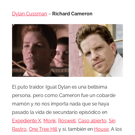
Dylan Cussman
–
Richard Cameron
El puto traidor. Igual Dylan es una bellísima
persona, pero como Cameron fue un cobarde
mamón y no nos importa nada que se haya
pasado la vida de secundario episódico en
Expediente X
,
Monk
,
Roswell
,
Caso abierto
,
Sin
Rastro
,
One Tree Hill
y sí, también en
House
. A los