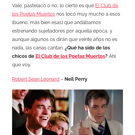
Vale, pastelaco o no, lo cierto es que
El Club de
los Poetas Muertos
nos tocó muy mucho a esos
(bueno, más bien esas) que andábamos
estrenando sujetadores por aquella época, y
aunque algunos os dirán que veinte años no es
nada, las canas cantan.
¿Qué ha sido de los
chicos de
El Club de los Poetas Muertos
?
Ahí
que voy.
Robert Sean Leonard
–
Neil Perry