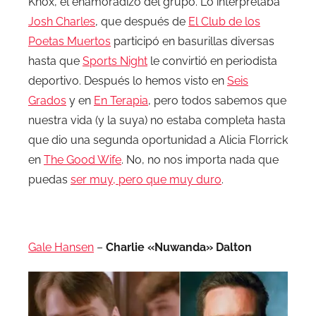
Knox, el enamoradizo del grupo. Lo interpretaba
Josh Charles
, que después de
El Club de los
Poetas Muertos
participó en basurillas diversas
hasta que
Sports Night
le convirtió en periodista
deportivo. Después lo hemos visto en
Seis
Grados
y en
En Terapia
, pero todos sabemos que
nuestra vida (y la suya) no estaba completa hasta
que dio una segunda oportunidad a Alicia Florrick
en
The Good Wife
. No, no nos importa nada que
puedas
ser muy, pero que muy duro
.
.
Gale Hansen
–
Charlie «Nuwanda» Dalton