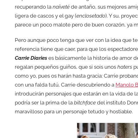
recuperando la
naïveté
de antaño, sus mejores amigo
ligera de cascos y el gay (
enclosetado
). Y su, proye
parece un poco malote pero de buen corazón, ya m
Pero aunque poco tenga que ver con la idea que t
referencia tiene que caer, para que los espectado
Carrie Diaries
es básicamente la historia de amor d
regalan pequeños guiños, que si sois unos
haters
pu
como yo, pues os harán hasta gracia: Carrie proban
con una falda tutú, Carrie descubriendo a
Manolo B
introducirán personajes que estarán en la vida de 
podría ser la prima de la
bitchface
del instituto Do
maravilloso para un personaje tetudo y hostiable.