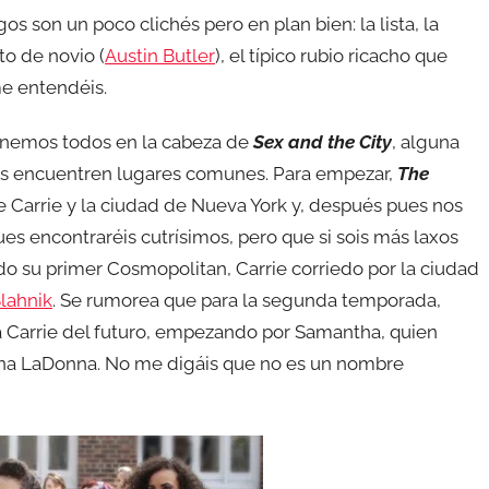
s son un poco clichés pero en plan bien: la lista, la
cto de novio (
Austin Butler
), el típico rubio ricacho que
e entendéis.
enemos todos en la cabeza de
Sex and the City
, alguna
res encuentren lugares comunes. Para empezar,
The
e Carrie y la ciudad de Nueva York y, después pues nos
es encontraréis cutrísimos, pero que si sois más laxos
do su primer Cosmopolitan, Carrie corriedo por la ciudad
lahnik
. Se rumorea que para la segunda temporada,
la Carrie del futuro, empezando por Samantha, quien
nna LaDonna. No me digáis que no es un nombre