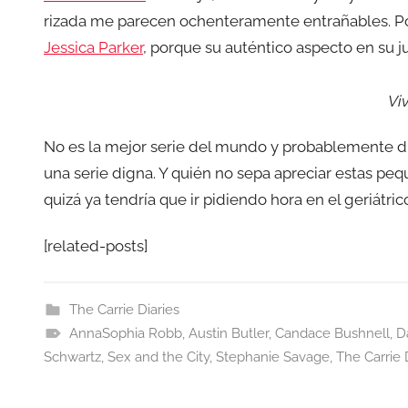
rizada me parecen ochenteramente entrañables. Po
Jessica Parker
, porque su auténtico aspecto en su 
Viv
No es la mejor serie del mundo y probablemente du
una serie digna. Y quién no sepa apreciar estas peq
quizá ya tendría que ir pidiendo hora en el geriátric
[related-posts]
The Carrie Diaries
AnnaSophia Robb
,
Austin Butler
,
Candace Bushnell
,
D
Schwartz
,
Sex and the City
,
Stephanie Savage
,
The Carrie 