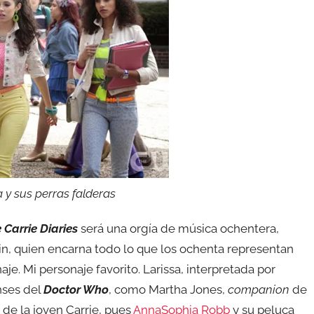
y sus perras falderas
 Carrie Diaries
será una orgía de música ochentera,
in, quien encarna todo lo que los ochenta representan
je. Mi personaje favorito. Larissa, interpretada por
nses del
Doctor Who
, como Martha Jones,
companion
de
 de la joven Carrie, pues
AnnaSophia Robb
y su peluca