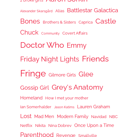
2 broke girls
Battlestar Galactica
Alias
Alexander Skarsgård
Castle
Bones
Brothers & Sisters
Caprica
Chuck
Covert Affairs
Community
Doctor Who
Emmy
Friends
Friday Night Lights
Fringe
Glee
Gilmore Girls
Grey's Anatomy
Gossip Girl
Homeland
How I met your mother
Lauren Graham
Ian Somerhalder
Jason Katims
Lost
Mad Men
Modern Family
Navidad
NBC
Once Upon a Time
Netflix
Nikita
Nina Dobrev
Parenthood
Revenge
Smallville