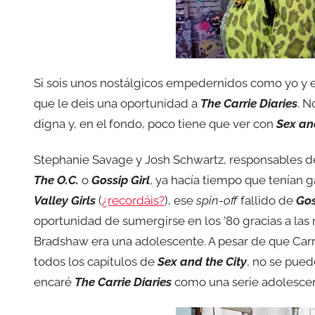
Si sois unos nostálgicos empedernidos como yo y e
que le deis una oportunidad a
The Carrie Diaries
. N
digna y, en el fondo, poco tiene que ver con
Sex an
Stephanie Savage y Josh Schwartz, responsables d
The O.C.
o
Gossip Girl
, ya hacía tiempo que tenían 
Valley Girls
(
¿recordáis?
), ese
spin-off
fallido de
Gos
oportunidad de sumergirse en los ’80 gracias a las
Bradshaw era una adolescente. A pesar de que Carri
todos los capítulos de
Sex and the City
, no se pued
encaré
The Carrie Diaries
como una serie adolescen