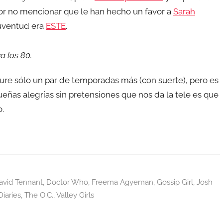
r no mencionar que le han hecho un favor a
Sarah
juventud era
ESTE
.
a los 80.
re sólo un par de temporadas más (con suerte), pero es
ueñas alegrías sin pretensiones que nos da la tele es que
o.
avid Tennant
,
Doctor Who
,
Freema Agyeman
,
Gossip Girl
,
Josh
Diaries
,
The O.C.
,
Valley Girls