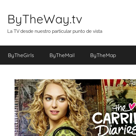
Saltar
al
ByTheWay.tv
contenido
La TV desde nuestro particular punto de vista
ByTheGirls
ByTheMail
ByTheMap