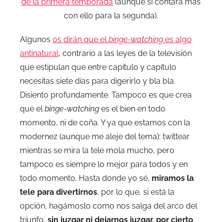
de la primera temporada
(aunque sí contará más
con ello para la segunda).
Algunos
os dirán que el
binge-watching
es algo
antinatural
, contrario a las leyes de la televisión
que estipulan que entre capítulo y capítulo
necesitas siete días para digerirlo y bla bla.
Disiento profundamente. Tampoco es que crea
que el
binge-watching
es el bien en todo
momento, ni de coña. Y ya que estamos con la
modernez (aunque me aleje del tema): twittear
mientras se mira la tele mola mucho, pero
tampoco es siempre lo mejor para todos y en
todo momento. Hasta donde yo sé,
miramos la
tele para divertirnos
, por lo que, si está la
opción, hagámoslo como nos salga del arco del
triunfo,
sin juzgar ni dejarnos juzgar, por cierto
.