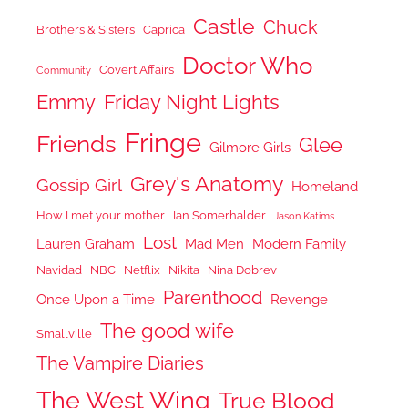
Castle
Chuck
Brothers & Sisters
Caprica
Doctor Who
Covert Affairs
Community
Emmy
Friday Night Lights
Fringe
Friends
Glee
Gilmore Girls
Grey's Anatomy
Gossip Girl
Homeland
How I met your mother
Ian Somerhalder
Jason Katims
Lost
Lauren Graham
Mad Men
Modern Family
Navidad
NBC
Netflix
Nikita
Nina Dobrev
Parenthood
Once Upon a Time
Revenge
The good wife
Smallville
The Vampire Diaries
The West Wing
True Blood