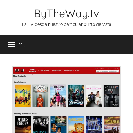
Saltar
ByTheWay.tv
al
contenido
La TV desde nuestro particular punto de vista
Menú