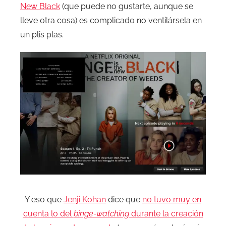
New Black
(que puede no gustarte, aunque se
lleve otra cosa) es complicado no ventilársela en
un plis plas.
Y eso que
Jenji Kohan
dice que
no tuvo muy en
cuenta lo del
binge-watching
durante la creación