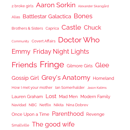
Aaron Sorkin
2 broke girls
Alexander Skarsgård
Bones
Battlestar Galactica
Alias
Castle
Chuck
Brothers & Sisters
Caprica
Doctor Who
Covert Affairs
Community
Emmy
Friday Night Lights
Fringe
Friends
Glee
Gilmore Girls
Grey's Anatomy
Gossip Girl
Homeland
How I met your mother
Ian Somerhalder
Jason Katims
Lost
Lauren Graham
Mad Men
Modern Family
Navidad
NBC
Netflix
Nikita
Nina Dobrev
Parenthood
Once Upon a Time
Revenge
The good wife
Smallville