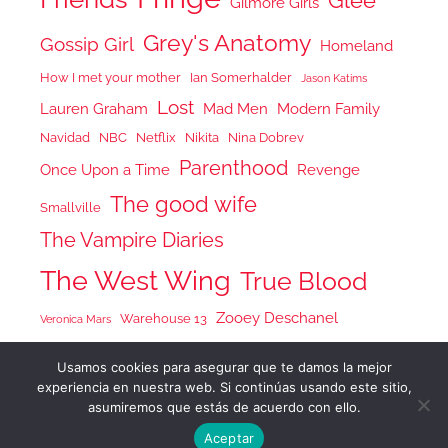
Glee
Gilmore Girls
Grey's Anatomy
Gossip Girl
Homeland
How I met your mother
Ian Somerhalder
Jason Katims
Lost
Lauren Graham
Mad Men
Modern Family
Navidad
NBC
Netflix
Nikita
Nina Dobrev
Parenthood
Once Upon a Time
Revenge
The good wife
Smallville
The Vampire Diaries
The West Wing
True Blood
Zooey Deschanel
Warehouse 13
Veronica Mars
Usamos cookies para asegurar que te damos la mejor
experiencia en nuestra web. Si continúas usando este sitio,
asumiremos que estás de acuerdo con ello.
Tema para WordPress: Donovan de ThemeZee.
Aceptar