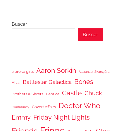
Buscar
Buscar
Aaron Sorkin
2 broke girls
Alexander Skarsgård
Bones
Battlestar Galactica
Alias
Castle
Chuck
Brothers & Sisters
Caprica
Doctor Who
Covert Affairs
Community
Emmy
Friday Night Lights
Fringe
Friends