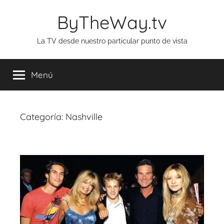
Saltar
ByTheWay.tv
al
contenido
La TV desde nuestro particular punto de vista
Menú
Categoría:
Nashville