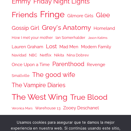
Emmy
Friday Night Lights
Fringe
Friends
Glee
Gilmore Girls
Grey's Anatomy
Gossip Girl
Homeland
How I met your mother
Ian Somerhalder
Jason Katims
Lost
Lauren Graham
Mad Men
Modern Family
Navidad
NBC
Netflix
Nikita
Nina Dobrev
Parenthood
Once Upon a Time
Revenge
The good wife
Smallville
The Vampire Diaries
The West Wing
True Blood
Zooey Deschanel
Warehouse 13
Veronica Mars
Usamos cookies para asegurar que te damos la mejor
experiencia en nuestra web. Si continúas usando este sitio,