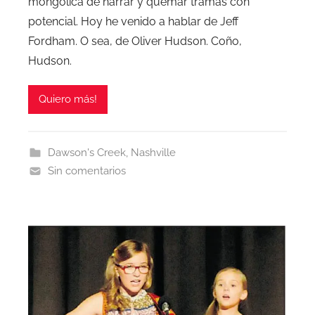
mongólica de narrar y quemar tramas con
potencial. Hoy he venido a hablar de Jeff
Fordham. O sea, de Oliver Hudson. Coño,
Hudson.
Quiero más!
Dawson's Creek
,
Nashville
Sin comentarios