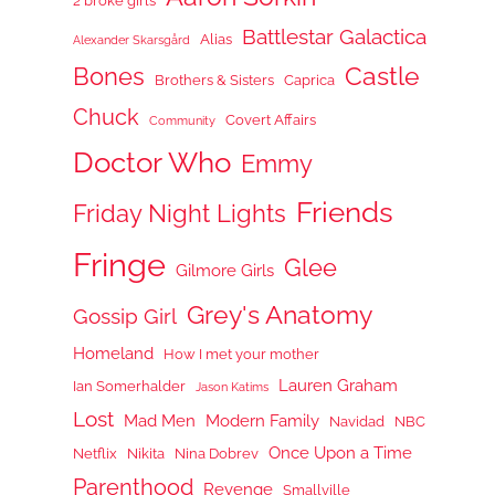
2 broke girls
Battlestar Galactica
Alias
Alexander Skarsgård
Castle
Bones
Brothers & Sisters
Caprica
Chuck
Covert Affairs
Community
Doctor Who
Emmy
Friends
Friday Night Lights
Fringe
Glee
Gilmore Girls
Grey's Anatomy
Gossip Girl
Homeland
How I met your mother
Lauren Graham
Ian Somerhalder
Jason Katims
Lost
Mad Men
Modern Family
Navidad
NBC
Once Upon a Time
Netflix
Nikita
Nina Dobrev
Parenthood
Revenge
Smallville