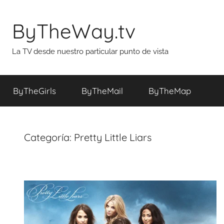
Saltar
al
ByTheWay.tv
contenido
La TV desde nuestro particular punto de vista
ByTheGirls
ByTheMail
ByTheMap
Categoría:
Pretty Little Liars