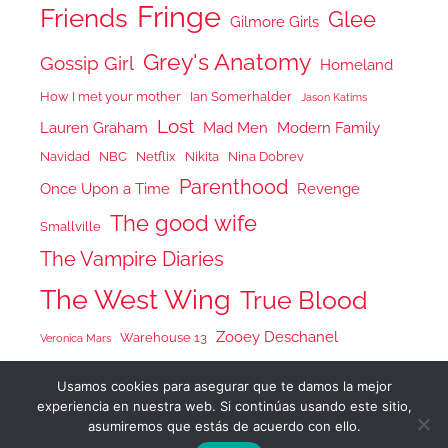
Fringe
Friends
Glee
Gilmore Girls
Grey's Anatomy
Gossip Girl
Homeland
How I met your mother
Ian Somerhalder
Jason Katims
Lost
Lauren Graham
Mad Men
Modern Family
Navidad
NBC
Netflix
Nikita
Nina Dobrev
Parenthood
Once Upon a Time
Revenge
The good wife
Smallville
The Vampire Diaries
The West Wing
True Blood
Zooey Deschanel
Warehouse 13
Veronica Mars
Usamos cookies para asegurar que te damos la mejor
experiencia en nuestra web. Si continúas usando este sitio,
asumiremos que estás de acuerdo con ello.