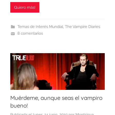
Quiero más!
Temas de Interés Mundial
,
The Vampire Diaries
8 comentarios
Muérdeme, aunque seas el vampiro
bueno!
Publicada el
lunes, 14 junio, 2010
por
Montsinya