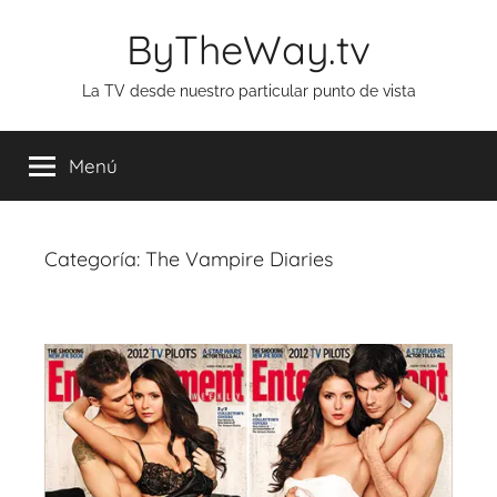
Saltar
ByTheWay.tv
al
contenido
La TV desde nuestro particular punto de vista
Menú
Categoría:
The Vampire Diaries