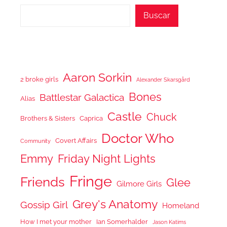
Buscar
Aaron Sorkin
2 broke girls
Alexander Skarsgård
Bones
Battlestar Galactica
Alias
Castle
Chuck
Brothers & Sisters
Caprica
Doctor Who
Covert Affairs
Community
Emmy
Friday Night Lights
Fringe
Friends
Glee
Gilmore Girls
Grey's Anatomy
Gossip Girl
Homeland
How I met your mother
Ian Somerhalder
Jason Katims