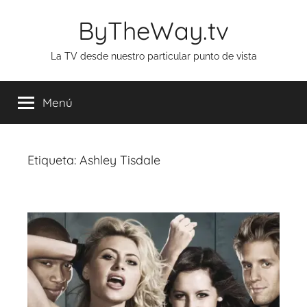
Saltar
ByTheWay.tv
al
contenido
La TV desde nuestro particular punto de vista
Menú
Etiqueta:
Ashley Tisdale