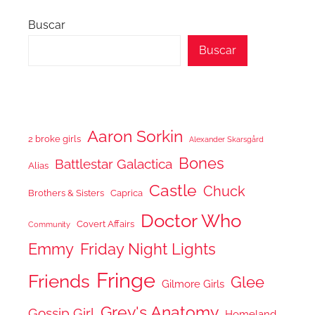
Buscar
Buscar
Aaron Sorkin
2 broke girls
Alexander Skarsgård
Bones
Battlestar Galactica
Alias
Castle
Chuck
Brothers & Sisters
Caprica
Doctor Who
Covert Affairs
Community
Emmy
Friday Night Lights
Fringe
Friends
Glee
Gilmore Girls
Grey's Anatomy
Gossip Girl
Homeland