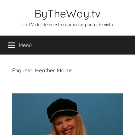
Saltar
ByTheWay.tv
al
contenido
La TV desde nuestro particular punto de vista
Menú
Etiqueta:
Heather Morris