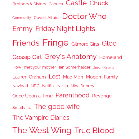
Castle
Chuck
Brothers & Sisters
Caprica
Doctor Who
Covert Affairs
Community
Emmy
Friday Night Lights
Fringe
Friends
Glee
Gilmore Girls
Grey's Anatomy
Gossip Girl
Homeland
How I met your mother
Ian Somerhalder
Jason Katims
Lost
Lauren Graham
Mad Men
Modern Family
Navidad
NBC
Netflix
Nikita
Nina Dobrev
Parenthood
Once Upon a Time
Revenge
The good wife
Smallville
The Vampire Diaries
The West Wing
True Blood