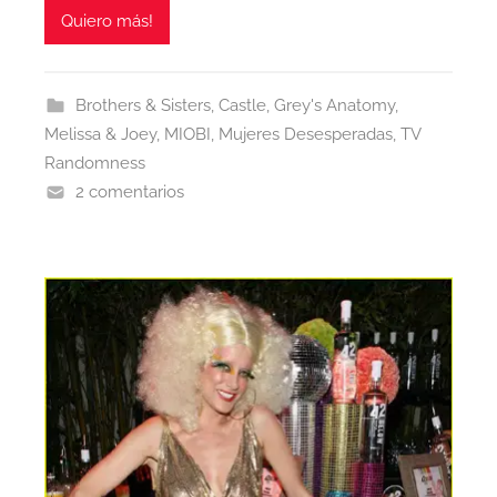
Quiero más!
Brothers & Sisters
,
Castle
,
Grey's Anatomy
,
Melissa & Joey
,
MIOBI
,
Mujeres Desesperadas
,
TV
Randomness
2 comentarios