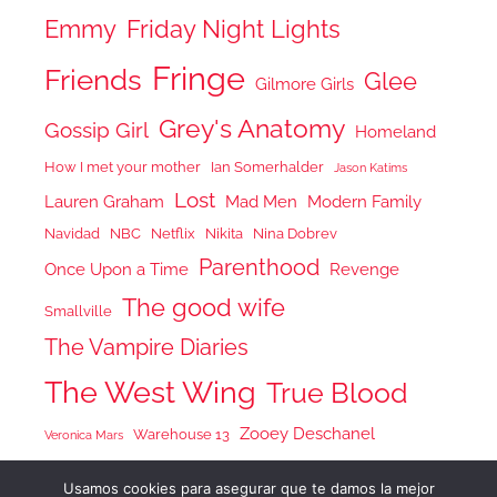
Emmy
Friday Night Lights
Fringe
Friends
Glee
Gilmore Girls
Grey's Anatomy
Gossip Girl
Homeland
How I met your mother
Ian Somerhalder
Jason Katims
Lost
Lauren Graham
Mad Men
Modern Family
Navidad
NBC
Netflix
Nikita
Nina Dobrev
Parenthood
Once Upon a Time
Revenge
The good wife
Smallville
The Vampire Diaries
The West Wing
True Blood
Zooey Deschanel
Warehouse 13
Veronica Mars
Usamos cookies para asegurar que te damos la mejor