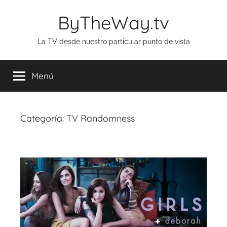
Saltar
ByTheWay.tv
al
contenido
La TV desde nuestro particular punto de vista
Menú
Categoría:
TV Randomness