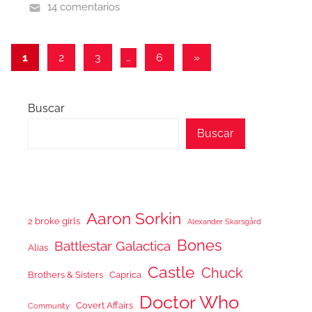
14 comentarios
Paginación
Entradas
1
2
3
…
6
»
siguientes
de
entradas
Buscar
Buscar
Aaron Sorkin
2 broke girls
Alexander Skarsgård
Bones
Battlestar Galactica
Alias
Castle
Chuck
Brothers & Sisters
Caprica
Doctor Who
Covert Affairs
Community