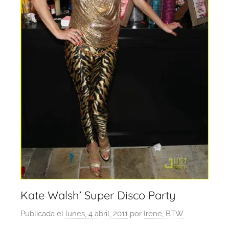
Kate Walsh’ Super Disco Party
Publicada el
lunes, 4 abril, 2011
por
Irene, BTW