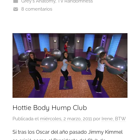
Grey's Anatomy
,
TV Randomness
8 comentarios
Hottie Body Hump Club
Publicada el
miércoles, 2 marzo, 2011
por
Irene, BTW
Si tras los Oscar del año pasado Jimmy Kimmel