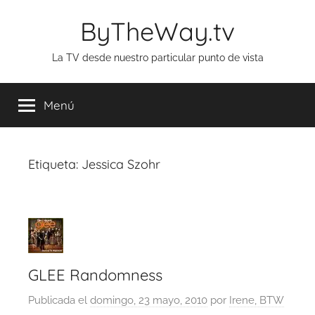
Saltar
ByTheWay.tv
al
contenido
La TV desde nuestro particular punto de vista
Menú
Etiqueta:
Jessica Szohr
GLEE Randomness
Publicada el
domingo, 23 mayo, 2010
por
Irene, BTW