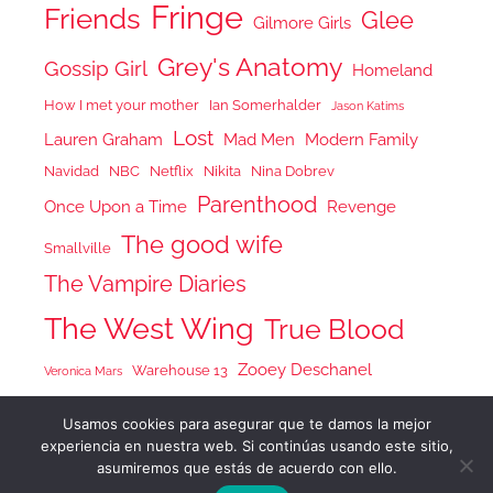
Fringe
Friends
Glee
Gilmore Girls
Grey's Anatomy
Gossip Girl
Homeland
How I met your mother
Ian Somerhalder
Jason Katims
Lost
Lauren Graham
Mad Men
Modern Family
Navidad
NBC
Netflix
Nikita
Nina Dobrev
Parenthood
Once Upon a Time
Revenge
The good wife
Smallville
The Vampire Diaries
The West Wing
True Blood
Zooey Deschanel
Warehouse 13
Veronica Mars
Usamos cookies para asegurar que te damos la mejor
experiencia en nuestra web. Si continúas usando este sitio,
asumiremos que estás de acuerdo con ello.
Tema para WordPress: Donovan de ThemeZee.