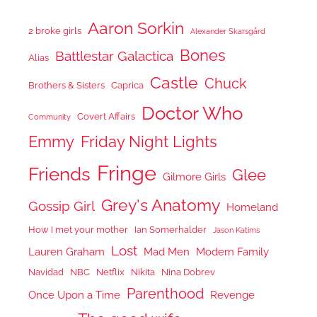
Aaron Sorkin
2 broke girls
Alexander Skarsgård
Bones
Battlestar Galactica
Alias
Castle
Chuck
Brothers & Sisters
Caprica
Doctor Who
Covert Affairs
Community
Emmy
Friday Night Lights
Fringe
Friends
Glee
Gilmore Girls
Grey's Anatomy
Gossip Girl
Homeland
How I met your mother
Ian Somerhalder
Jason Katims
Lost
Lauren Graham
Mad Men
Modern Family
Navidad
NBC
Netflix
Nikita
Nina Dobrev
Parenthood
Once Upon a Time
Revenge