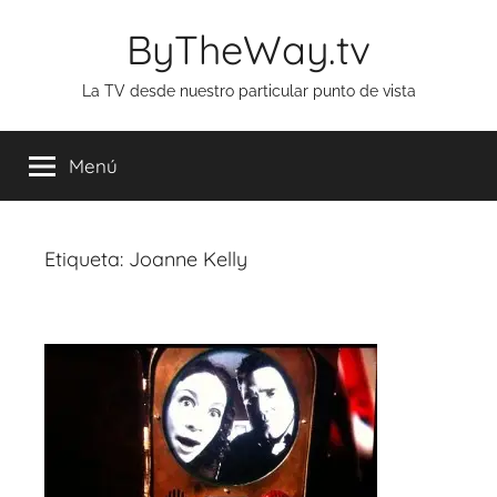
Saltar
ByTheWay.tv
al
contenido
La TV desde nuestro particular punto de vista
Menú
Etiqueta:
Joanne Kelly