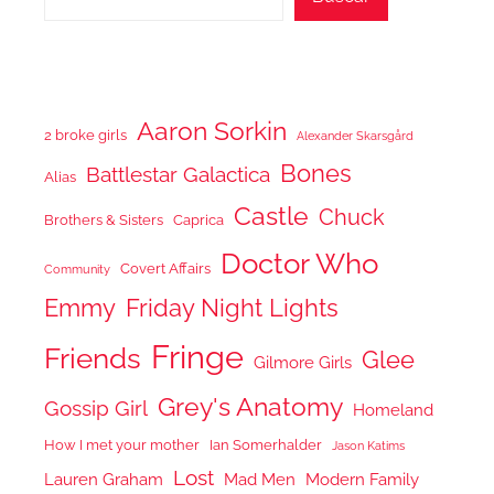
Aaron Sorkin
2 broke girls
Alexander Skarsgård
Bones
Battlestar Galactica
Alias
Castle
Chuck
Brothers & Sisters
Caprica
Doctor Who
Covert Affairs
Community
Emmy
Friday Night Lights
Fringe
Friends
Glee
Gilmore Girls
Grey's Anatomy
Gossip Girl
Homeland
How I met your mother
Ian Somerhalder
Jason Katims
Lost
Lauren Graham
Mad Men
Modern Family