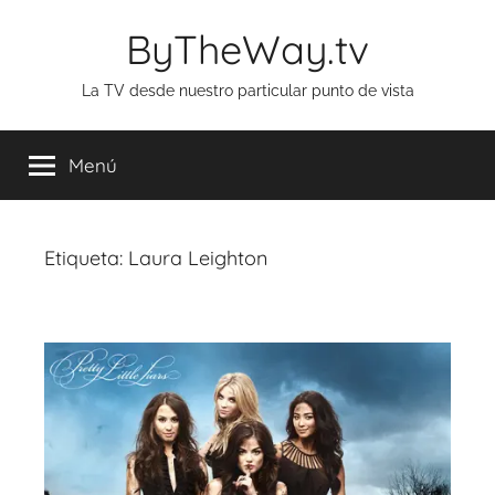
Saltar
ByTheWay.tv
al
contenido
La TV desde nuestro particular punto de vista
Menú
Etiqueta:
Laura Leighton