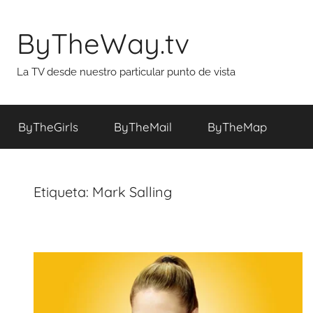
Saltar
al
ByTheWay.tv
contenido
La TV desde nuestro particular punto de vista
ByTheGirls
ByTheMail
ByTheMap
Etiqueta:
Mark Salling