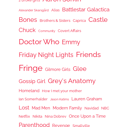
2 broke girls
Battlestar Galactica
Alias
Alexander Skarsgård
Castle
Bones
Brothers & Sisters
Caprica
Chuck
Covert Affairs
Community
Doctor Who
Emmy
Friends
Friday Night Lights
Fringe
Glee
Gilmore Girls
Grey's Anatomy
Gossip Girl
Homeland
How I met your mother
Lauren Graham
Ian Somerhalder
Jason Katims
Lost
Mad Men
Modern Family
Navidad
NBC
Once Upon a Time
Netflix
Nikita
Nina Dobrev
Parenthood
Revenge
Smallville