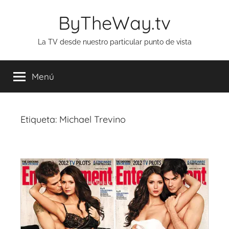
Saltar
ByTheWay.tv
al
contenido
La TV desde nuestro particular punto de vista
Menú
Etiqueta:
Michael Trevino