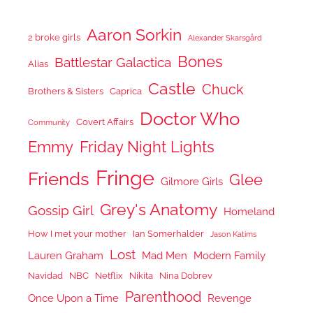
Aaron Sorkin
2 broke girls
Alexander Skarsgård
Bones
Battlestar Galactica
Alias
Castle
Chuck
Brothers & Sisters
Caprica
Doctor Who
Covert Affairs
Community
Emmy
Friday Night Lights
Fringe
Friends
Glee
Gilmore Girls
Grey's Anatomy
Gossip Girl
Homeland
How I met your mother
Ian Somerhalder
Jason Katims
Lost
Lauren Graham
Mad Men
Modern Family
Navidad
NBC
Netflix
Nikita
Nina Dobrev
Parenthood
Once Upon a Time
Revenge