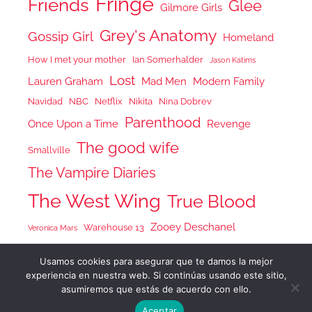
Fringe
Friends
Glee
Gilmore Girls
Grey's Anatomy
Gossip Girl
Homeland
How I met your mother
Ian Somerhalder
Jason Katims
Lost
Lauren Graham
Mad Men
Modern Family
Navidad
NBC
Netflix
Nikita
Nina Dobrev
Parenthood
Once Upon a Time
Revenge
The good wife
Smallville
The Vampire Diaries
The West Wing
True Blood
Zooey Deschanel
Warehouse 13
Veronica Mars
Usamos cookies para asegurar que te damos la mejor
experiencia en nuestra web. Si continúas usando este sitio,
asumiremos que estás de acuerdo con ello.
Tema para WordPress: Donovan de ThemeZee.
Aceptar