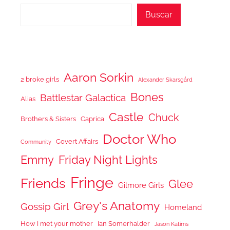
Buscar
Aaron Sorkin
2 broke girls
Alexander Skarsgård
Bones
Battlestar Galactica
Alias
Castle
Chuck
Brothers & Sisters
Caprica
Doctor Who
Covert Affairs
Community
Emmy
Friday Night Lights
Fringe
Friends
Glee
Gilmore Girls
Grey's Anatomy
Gossip Girl
Homeland
How I met your mother
Ian Somerhalder
Jason Katims