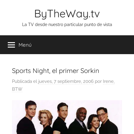
Saltar
ByTheWay.tv
al
contenido
La TV desde nuestro particular punto de vista
Menú
Sports Night, el primer Sorkin
Publicada el
jueves, 7 septiembre, 2006
por
Irene,
BTW