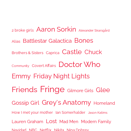
Aaron Sorkin
2 broke girls
Alexander Skarsgård
Bones
Battlestar Galactica
Alias
Castle
Chuck
Brothers & Sisters
Caprica
Doctor Who
Covert Affairs
Community
Emmy
Friday Night Lights
Fringe
Friends
Glee
Gilmore Girls
Grey's Anatomy
Gossip Girl
Homeland
How I met your mother
Ian Somerhalder
Jason Katims
Lost
Lauren Graham
Mad Men
Modern Family
Navidad
NBC
Netflix
Nikita
Nina Dobrev