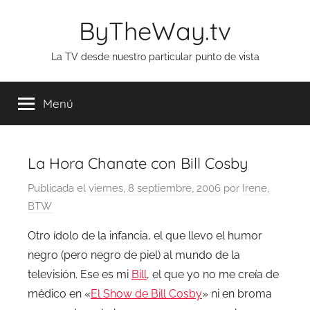
Saltar
ByTheWay.tv
al
contenido
La TV desde nuestro particular punto de vista
Menú
La Hora Chanate con Bill Cosby
Publicada el
viernes, 8 septiembre, 2006
por
Irene,
BTW
Otro ídolo de la infancia, el que llevo el humor
negro (pero negro de piel) al mundo de la
televisión. Ese es mi
Bill
, el que yo no me creía de
médico en «
El Show de Bill Cosby
» ni en broma