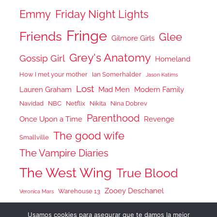
Emmy
Friday Night Lights
Fringe
Friends
Glee
Gilmore Girls
Grey's Anatomy
Gossip Girl
Homeland
How I met your mother
Ian Somerhalder
Jason Katims
Lost
Lauren Graham
Mad Men
Modern Family
Navidad
NBC
Netflix
Nikita
Nina Dobrev
Parenthood
Once Upon a Time
Revenge
The good wife
Smallville
The Vampire Diaries
The West Wing
True Blood
Zooey Deschanel
Warehouse 13
Veronica Mars
Usamos cookies para asegurar que te damos la mejor