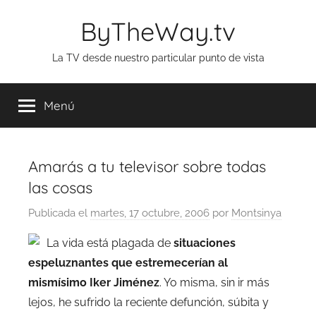
Saltar
ByTheWay.tv
al
contenido
La TV desde nuestro particular punto de vista
Menú
Amarás a tu televisor sobre todas
las cosas
Publicada el
martes, 17 octubre, 2006
por
Montsinya
La vida está plagada de
situaciones
espeluznantes que estremecerían al
mismísimo Iker Jiménez
. Yo misma, sin ir más
lejos, he sufrido la reciente defunción, súbita y