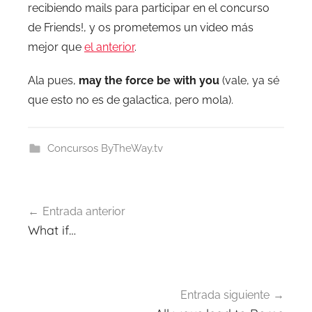
recibiendo mails para participar en el concurso
de Friends!, y os prometemos un video más
mejor que
el anterior
.
Ala pues,
may the force be with you
(vale, ya sé
que esto no es de galactica, pero mola).
Concursos ByTheWay.tv
Navegación
Entrada anterior
de
What if…
entradas
Entrada siguiente