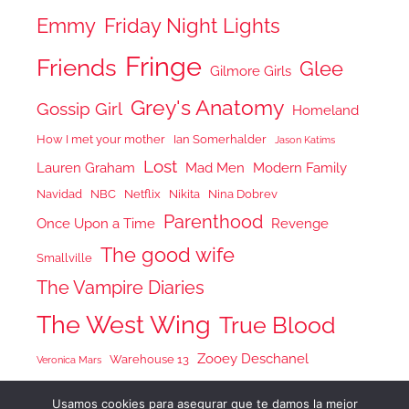
Emmy
Friday Night Lights
Fringe
Friends
Glee
Gilmore Girls
Grey's Anatomy
Gossip Girl
Homeland
How I met your mother
Ian Somerhalder
Jason Katims
Lost
Lauren Graham
Mad Men
Modern Family
Navidad
NBC
Netflix
Nikita
Nina Dobrev
Parenthood
Once Upon a Time
Revenge
The good wife
Smallville
The Vampire Diaries
The West Wing
True Blood
Zooey Deschanel
Warehouse 13
Veronica Mars
Usamos cookies para asegurar que te damos la mejor