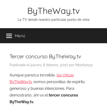
Saltar
ByTheWay.tv
al
contenido
La TV desde nuestro particular punto de vista
Menú
Tercer concurso ByTheWay.tv
Publicada el
jueves, 8 febrero, 2007
por
Montsinya
Aunque parezca increíble,
las chicas
ByTheWay.tv
somos personillas de espíritu
generoso y buenas intenciones. Para
demostrarlo, ahí va el
tercer concurso
ByTheWay.tv.