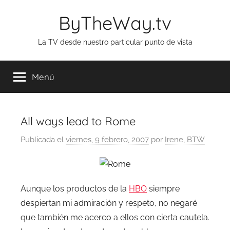
Saltar
ByTheWay.tv
al
contenido
La TV desde nuestro particular punto de vista
Menú
All ways lead to Rome
Publicada el
viernes, 9 febrero, 2007
por
Irene, BTW
Aunque los productos de la
HBO
siempre
despiertan mi admiración y respeto, no negaré
que también me acerco a ellos con cierta cautela.