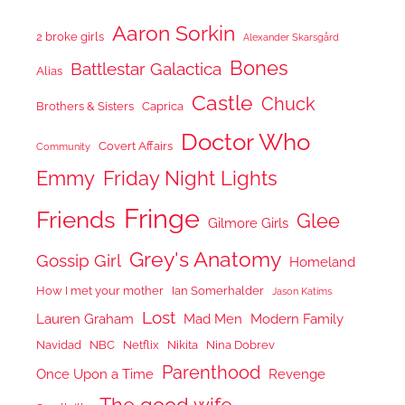
Aaron Sorkin
2 broke girls
Alexander Skarsgård
Bones
Battlestar Galactica
Alias
Castle
Chuck
Brothers & Sisters
Caprica
Doctor Who
Covert Affairs
Community
Emmy
Friday Night Lights
Fringe
Friends
Glee
Gilmore Girls
Grey's Anatomy
Gossip Girl
Homeland
How I met your mother
Ian Somerhalder
Jason Katims
Lost
Lauren Graham
Mad Men
Modern Family
Navidad
NBC
Netflix
Nikita
Nina Dobrev
Parenthood
Once Upon a Time
Revenge