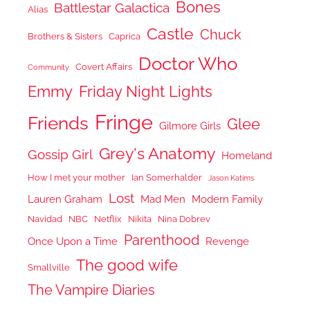
Bones
Battlestar Galactica
Alias
Castle
Chuck
Brothers & Sisters
Caprica
Doctor Who
Covert Affairs
Community
Emmy
Friday Night Lights
Fringe
Friends
Glee
Gilmore Girls
Grey's Anatomy
Gossip Girl
Homeland
How I met your mother
Ian Somerhalder
Jason Katims
Lost
Lauren Graham
Mad Men
Modern Family
Navidad
NBC
Netflix
Nikita
Nina Dobrev
Parenthood
Once Upon a Time
Revenge
The good wife
Smallville
The Vampire Diaries