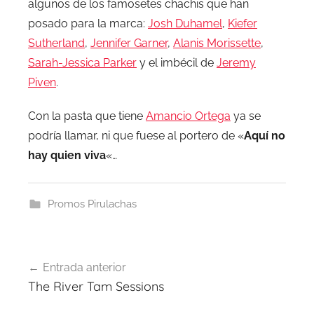
algunos de los famosetes chachis que han
posado para la marca:
Josh Duhamel
,
Kiefer
Sutherland
,
Jennifer Garner
,
Alanis Morissette
,
Sarah-Jessica Parker
y el imbécil de
Jeremy
Piven
.
Con la pasta que tiene
Amancio Ortega
ya se
podría llamar, ni que fuese al portero de «
Aquí no
hay quien viva
«…
Promos Pirulachas
Navegación
Entrada anterior
de
The River Tam Sessions
entradas