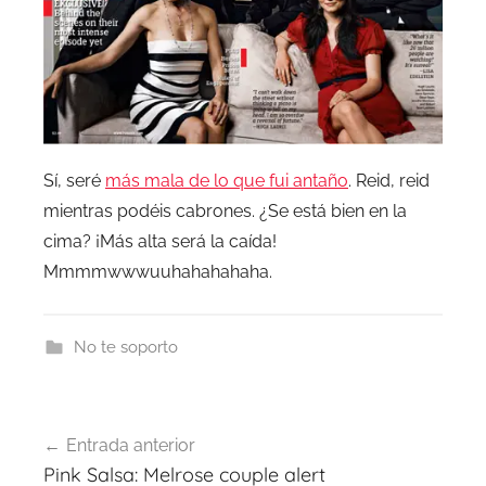
Sí, seré
más mala de lo que fui antaño
. Reid, reid
mientras podéis cabrones. ¿Se está bien en la
cima? ¡Más alta será la caída!
Mmmmwwwuuhahahahaha.
No te soporto
Navegación
Entrada anterior
de
Pink Salsa: Melrose couple alert