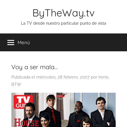
Saltar
ByTheWay.tv
al
contenido
La TV desde nuestro particular punto de vista
Menú
Voy a ser mala…
Publicada el
miércoles, 28 febrero, 2007
por
Irene,
BTW