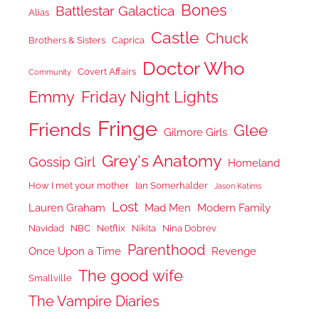
Bones
Battlestar Galactica
Alias
Castle
Chuck
Brothers & Sisters
Caprica
Doctor Who
Covert Affairs
Community
Emmy
Friday Night Lights
Fringe
Friends
Glee
Gilmore Girls
Grey's Anatomy
Gossip Girl
Homeland
How I met your mother
Ian Somerhalder
Jason Katims
Lost
Lauren Graham
Mad Men
Modern Family
Navidad
NBC
Netflix
Nikita
Nina Dobrev
Parenthood
Once Upon a Time
Revenge
The good wife
Smallville
The Vampire Diaries