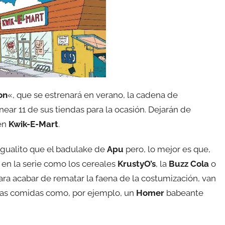
on
«, que se estrenará en verano, la cadena de
ar 11 de sus tiendas para la ocasión. Dejarán de
 en
Kwik-E-Mart
.
 igualito que el badulake de
Apu
pero, lo mejor es que,
 en la serie como los cereales
KrustyO’s
, la
Buzz Cola
o
 para acabar de rematar la faena de la costumización, van
rtas comidas como, por ejemplo, un
Homer
babeante