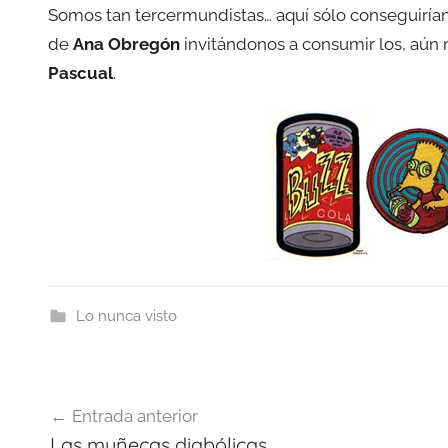
Somos tan tercermundistas… aquí sólo conseguirí
de
Ana Obregón
invitándonos a consumir los, aún 
Pascual
.
Lo nunca visto
Navegación
Entrada anterior
de
Las muñecas diabólicas