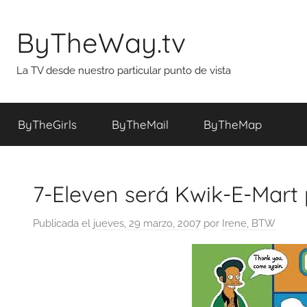
Saltar
al
ByTheWay.tv
contenido
La TV desde nuestro particular punto de vista
ByTheGirls
ByTheMail
ByTheMap
7-Eleven será Kwik-E-Mart 
Publicada el
jueves, 29 marzo, 2007
por
Irene, BTW