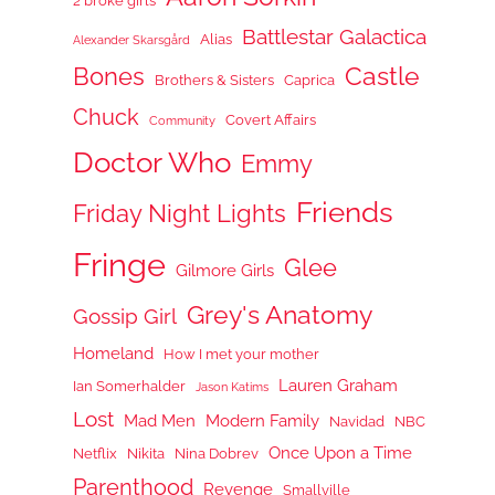
2 broke girls
Battlestar Galactica
Alias
Alexander Skarsgård
Castle
Bones
Brothers & Sisters
Caprica
Chuck
Covert Affairs
Community
Doctor Who
Emmy
Friends
Friday Night Lights
Fringe
Glee
Gilmore Girls
Grey's Anatomy
Gossip Girl
Homeland
How I met your mother
Lauren Graham
Ian Somerhalder
Jason Katims
Lost
Mad Men
Modern Family
Navidad
NBC
Once Upon a Time
Netflix
Nikita
Nina Dobrev
Parenthood
Revenge
Smallville